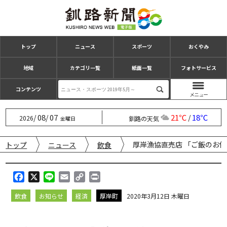
トップ
ニュース
スポーツ
おくやみ
地域
カテゴリ一覧
紙面一覧
フォトサービス
コンテンツ
08
07
21℃
18℃
/
/
/
2026
釧路の天気
金曜日
厚岸漁協直売店 「ご飯のお
トップ
ニュース
飲食
F
X
L
E
C
P
a
i
m
o
r
飲食
お知らせ
経済
厚岸町
2020年3月12日 木曜日
c
n
a
p
i
e
e
i
y
n
b
l
L
t