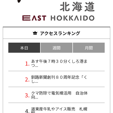
アクセスランキング
本日
週間
月間
あす午後７時３０分くしろ港ま
つ...
釧路新聞創刊８０周年記念「く
し...
クマ防除で電気柵活用 自治体
向...
道東産牛乳やアイス販売 札幌
駅...