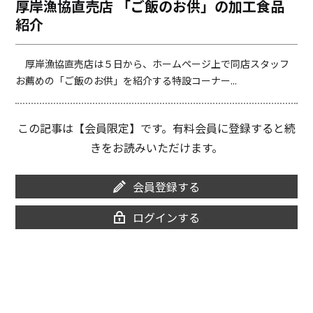
厚岸漁協直売店 「ご飯のお供」の加工食品
o
i
紹介
o
n
k
k
厚岸漁協直売店は５日から、ホームページ上で同店スタッフ
お薦めの「ご飯のお供」を紹介する特設コーナー...
この記事は【会員限定】です。有料会員に登録すると続
きをお読みいただけます。
会員登録する
ログインする