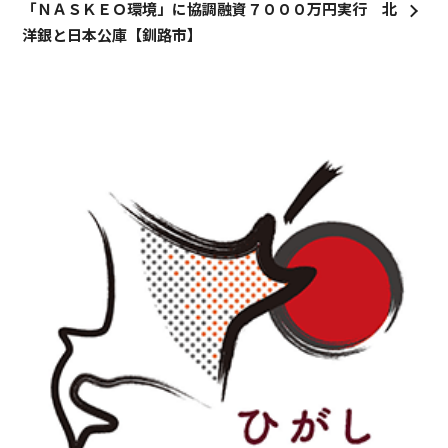
「ＮＡＳＫＥＯ環境」に協調融資７０００万円実行 北
洋銀と日本公庫【釧路市】