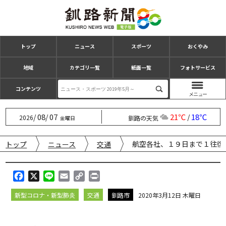
トップ
ニュース
スポーツ
おくやみ
地域
カテゴリ一覧
紙面一覧
フォトサービス
コンテンツ
08
07
21℃
18℃
/
/
/
2026
釧路の天気
金曜日
航空各社、１９日まで１往復
トップ
ニュース
交通
F
X
L
E
C
P
a
i
m
o
r
新型コロナ・新型肺炎
交通
釧路市
2020年3月12日 木曜日
c
n
a
p
i
e
e
i
y
n
b
l
L
t