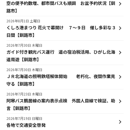
空の便予約数増、都市間バスも順調 お盆予約状況【釧
路市】
2026年8月1日 土曜日
くしろ港まつり 花火で幕開け ７～９日 催し多彩な３
日間【釧路市】
2026年7月30日 木曜日
ガイド付き観光バス運行 道の宿泊税活用、ひがし北海
道周遊【釧路市】
2026年7月30日 木曜日
ＪＲ北海道の照明鉄塔解体開始 老朽化、夜間作業見
守る【釧路市】
2026年7月23日 木曜日
阿寒バス鶴居線の案内表示点検 外国人目線で検証、助
言【釧路市】
2026年7月19日 日曜日
各地で交通安全啓発