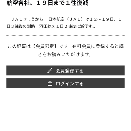
航空各社、１９日まで１往復減
o
i
o
n
k
k
ＪＡＬきょうから 日本航空（ＪＡＬ）は１２～１９日、１
日３往復の釧路－羽田線を１日２往復に減便す...
この記事は【会員限定】です。有料会員に登録すると続
きをお読みいただけます。
会員登録する
ログインする