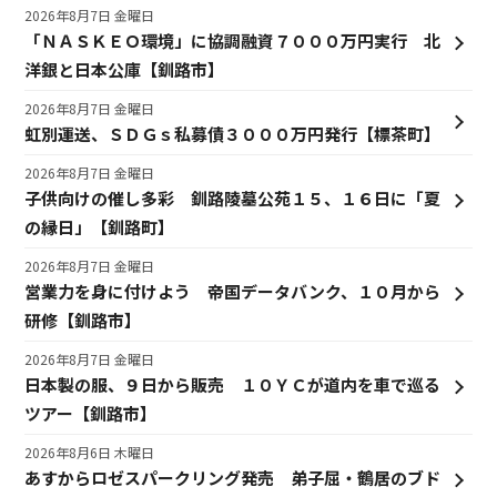
2026年8月7日 金曜日
「ＮＡＳＫＥＯ環境」に協調融資７０００万円実行 北
洋銀と日本公庫【釧路市】
2026年8月7日 金曜日
虹別運送、ＳＤＧｓ私募債３０００万円発行【標茶町】
2026年8月7日 金曜日
子供向けの催し多彩 釧路陵墓公苑１５、１６日に「夏
の縁日」【釧路町】
2026年8月7日 金曜日
営業力を身に付けよう 帝国データバンク、１０月から
研修【釧路市】
2026年8月7日 金曜日
日本製の服、９日から販売 １０ＹＣが道内を車で巡る
ツアー【釧路市】
2026年8月6日 木曜日
あすからロゼスパークリング発売 弟子屈・鶴居のブド