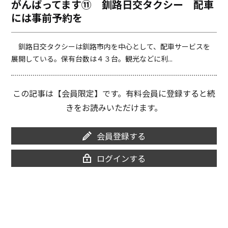
がんばってます⑪ 釧路日交タクシー 配車
o
i
には事前予約を
o
n
k
k
釧路日交タクシーは釧路市内を中心として、配車サービスを
展開している。保有台数は４３台。観光などに利...
この記事は【会員限定】です。有料会員に登録すると続
きをお読みいただけます。
会員登録する
ログインする