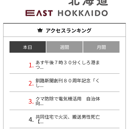
アクセスランキング
本日
週間
月間
あす午後７時３０分くしろ港ま
つ...
釧路新聞創刊８０周年記念「く
し...
クマ防除で電気柵活用 自治体
向...
共同住宅で火災、搬送男性死亡
【...