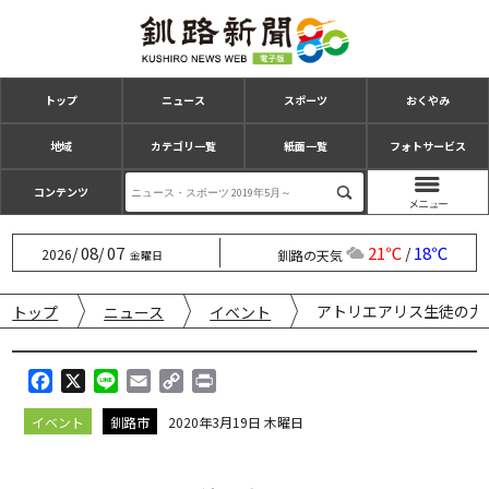
トップ
ニュース
スポーツ
おくやみ
地域
カテゴリ一覧
紙面一覧
フォトサービス
コンテンツ
08
07
21℃
18℃
/
/
/
2026
釧路の天気
金曜日
アトリエアリス生徒の力
トップ
ニュース
イベント
F
X
L
E
C
P
a
i
m
o
r
イベント
釧路市
2020年3月19日 木曜日
c
n
a
p
i
e
e
i
y
n
b
l
L
t