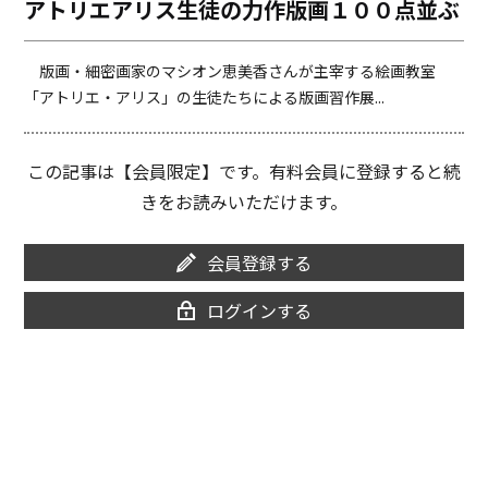
アトリエアリス生徒の力作版画１００点並ぶ
o
i
o
n
k
k
版画・細密画家のマシオン恵美香さんが主宰する絵画教室
「アトリエ・アリス」の生徒たちによる版画習作展...
この記事は【会員限定】です。有料会員に登録すると続
きをお読みいただけます。
会員登録する
ログインする