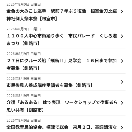
2026年8月9日 日曜日
金色の大みこし巡幸 駅前７年ぶり復活 根室金刀比羅
神社例大祭本祭【根室市】
2026年8月9日 日曜日
１１００人中心市街踊り歩く 市民パレード くしろ港
まつり【釧路市】
2026年8月9日 日曜日
２７日にクルーズ船「飛鳥Ⅱ」見学会 １６日まで参加
者募集【釧路市】
2026年8月9日 日曜日
市民後見人養成講座受講者を募集【釧路市】
2026年8月9日 日曜日
介護「あるある」 体で表現 ワークショップで従事者ら
思い共有【釧路市】
2026年8月9日 日曜日
全国教育民泊協会、標津で総会 来月２日、基調講演な