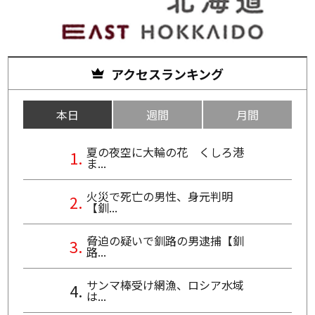
アクセスランキング
本日
週間
月間
夏の夜空に大輪の花 くしろ港
ま...
火災で死亡の男性、身元判明
【釧...
脅迫の疑いで釧路の男逮捕【釧
路...
サンマ棒受け網漁、ロシア水域
は...