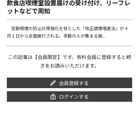
飲食店喫煙室設置届けの受け付け、リーフレ
o
i
ットなどで周知
o
n
k
k
受動喫煙の防止対策強化を柱とした「改正健康増進法」が４
月１日から全面施行される。多数の人が集まる施...
この記事は【会員限定】です。有料会員に登録すると続
きをお読みいただけます。
会員登録する
ログインする