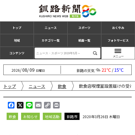
トップ
ニュース
スポーツ
おくやみ
地域
カテゴリ一覧
紙面一覧
フォトサービス
コンテンツ
08
09
21℃
15℃
/
/
/
2026
釧路の天気
日曜日
飲食店喫煙室設置届けの受け
トップ
ニュース
飲食
F
X
L
E
C
P
a
i
m
o
r
飲食
お知らせ
地域活動
釧路市
2020年3月26日 木曜日
c
n
a
p
i
e
e
i
y
n
b
l
L
t