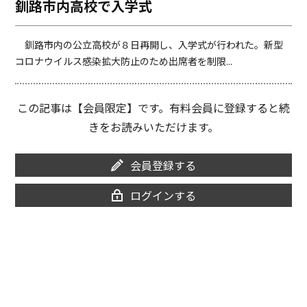
釧路市内高校で入学式
o
i
o
n
k
k
釧路市内の公立高校が８日再開し、入学式が行われた。新型
コロナウイルス感染拡大防止のため出席者を制限...
この記事は【会員限定】です。有料会員に登録すると続
きをお読みいただけます。
会員登録する
ログインする