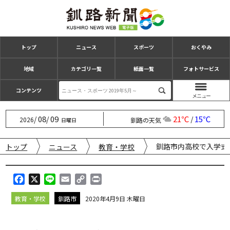
トップ
ニュース
スポーツ
おくやみ
地域
カテゴリ一覧
紙面一覧
フォトサービス
コンテンツ
08
09
21℃
15℃
/
/
/
2026
釧路の天気
日曜日
釧路市内高校で入学式
トップ
ニュース
教育・学校
F
X
L
E
C
P
a
i
m
o
r
教育・学校
釧路市
2020年4月9日 木曜日
c
n
a
p
i
e
e
i
y
n
b
l
L
t