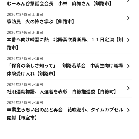
むーみん谷懇話会会長 小林 麻如さん【釧路市】
2026年8月8日 土曜日
家防員 火の怖さ学ぶ【釧路市】
2026年8月6日 木曜日
本番へ向け練習に熱 北陽高吹奏楽局、１１日定演【釧
路市】
2026年8月5日 水曜日
「保育の楽しさ知って」 釧路若草会 中高生向け職場
体験受け入れ【釧路市】
2026年8月5日 水曜日
社明運動標語、入選者を表彰 白糠推進委【白糠町】
2026年8月5日 水曜日
卒業生ら思い出の品と再会 花咲港小、タイムカプセル
開封【根室市】