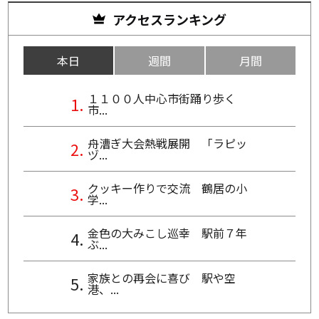
アクセスランキング
本日
週間
月間
１１００人中心市街踊り歩く
市...
舟漕ぎ大会熱戦展開 「ラピッ
ヅ...
クッキー作りで交流 鶴居の小
学...
金色の大みこし巡幸 駅前７年
ぶ...
家族との再会に喜び 駅や空
港、...