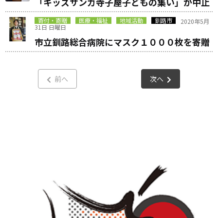
「キッズサンガ寺子屋子どもの集い」が中止
寄付・寄贈
医療・福祉
地域活動
釧路市
2020年5月
31日 日曜日
市立釧路総合病院にマスク１０００枚を寄贈
前へ
次へ