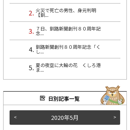
火災で死亡の男性、身元判明
【釧...
７日、釧路新聞創刊８０周年記
念...
釧路新聞創刊８０周年記念「く
し...
夏の夜空に大輪の花 くしろ港
ま...
日別記事一覧
2020年5月
<
>