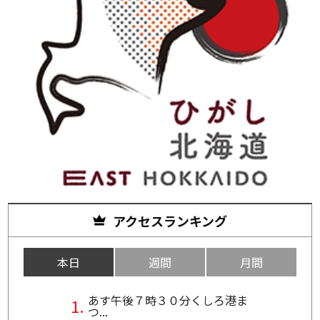
アクセスランキング
本日
週間
月間
あす午後７時３０分くしろ港ま
つ...