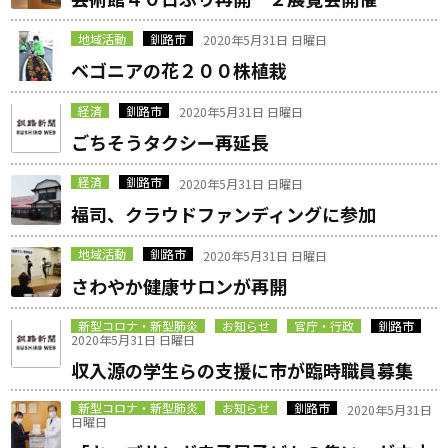
地域活動
釧路市
2020年5月31日 日曜日
ベゴニアの花２００株植栽
経済
釧路市
2020年5月31日 日曜日
ごちそうタクシー再延長
経済
釧路市
2020年5月31日 日曜日
福司、クラウドファンディングに参加
地域活動
釧路市
2020年5月31日 日曜日
さわやか健康サロンが再開
新型コロナ・新型肺炎
お知らせ
官庁・行政
釧路市
2020年5月31日 日曜日
収入源の学生らの支援に市が臨時職員募集
新型コロナ・新型肺炎
お知らせ
釧路市
2020年5月31日
日曜日