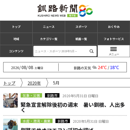
トップ
ニュース
スポーツ
おくやみ
地域
カテゴリ一覧
紙面一覧
フォトサービス
コンテンツ
08
08
24℃
18℃
/
/
/
2026
釧路の天気
土曜日
5月
トップ
2020年
気象・災害
釧路市
2020年5月31日 日曜日
緊急宣言解除後初の週末 暑い釧根、人出多
く
水産・港湾・農業
釧路市
2020年5月31日 日曜日