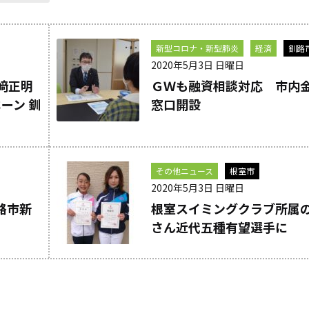
新型コロナ・新型肺炎
経済
釧路
2020年5月3日 日曜日
﨑正明
ＧＷも融資相談対応 市内
ーン 釧
窓口開設
その他ニュース
根室市
2020年5月3日 日曜日
路市新
根室スイミングクラブ所属
さん近代五種有望選手に