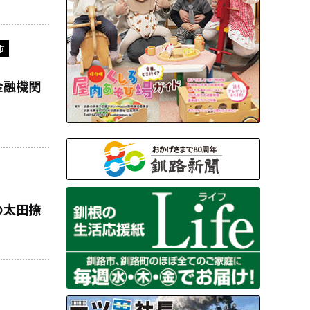
市
金融機関
の太田捺