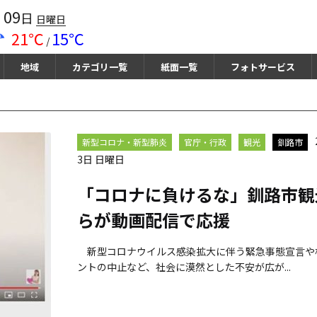
09
月
日
日曜日
21℃
15℃
/
地域
カテゴリ一覧
紙面一覧
フォトサービス
新型コロナ・新型肺炎
官庁・行政
観光
釧路市
3日 日曜日
「コロナに負けるな」釧路市観
らが動画配信で応援
新型コロナウイルス感染拡大に伴う緊急事態宣言や
ントの中止など、社会に漠然とした不安が広が...