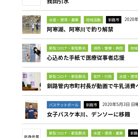
我田引水
2020
水産・港湾・農業
地域活動
釧路市
阿寒湖、阿寒川で釣り解禁
新型コロナ・新型肺炎
消防・警察・病院
地域
心込めた手紙で医療従事者応援
新型コロナ・新型肺炎
官庁・行政
水産・港湾
釧路管内市町村長が動画で牛乳消費
2020年5月3日 日
バスケットボール
釧路市
女子バスケ本川、デンソーに移籍
新型コロナ・新型肺炎
水産・港湾・農業
釧路