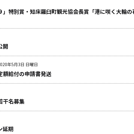
」特別賞・知床羅臼町観光協会長賞「港に咲く大輪の
公開
2020年5月3日 日曜日
別定額給付の申請書発送
若干名募集
ン延期