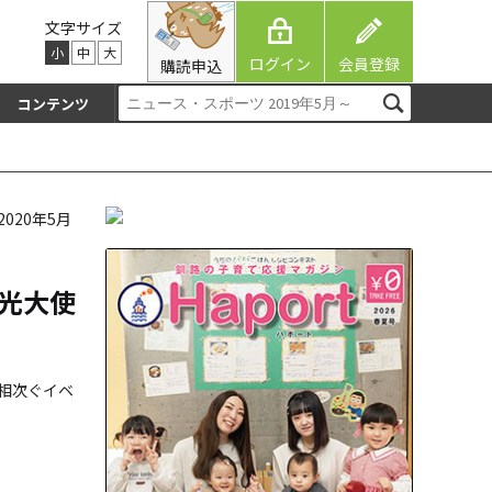
文字サイズ
小
中
大
ログイン
会員登録
購読申込
コンテンツ
2020年5月
光大使
相次ぐイベ