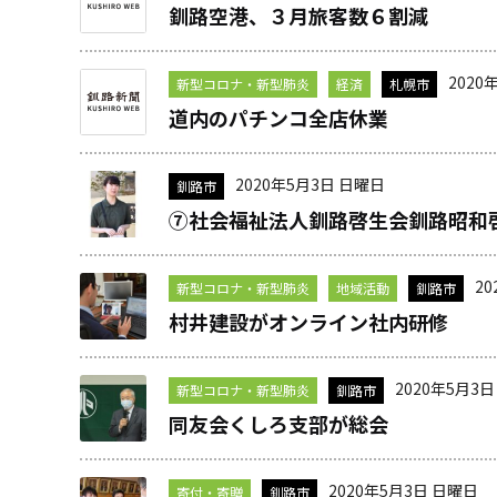
釧路空港、３月旅客数６割減
2020
新型コロナ・新型肺炎
経済
札幌市
道内のパチンコ全店休業
2020年5月3日 日曜日
釧路市
⑦社会福祉法人釧路啓生会釧路昭和
2
新型コロナ・新型肺炎
地域活動
釧路市
村井建設がオンライン社内研修
2020年5月3
新型コロナ・新型肺炎
釧路市
同友会くしろ支部が総会
2020年5月3日 日曜日
寄付・寄贈
釧路市