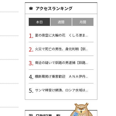
アクセスランキング
本日
週間
月間
夏の夜空に大輪の花 くしろ港ま...
火災で死亡の男性、身元判明【釧...
脅迫の疑いで釧路の男逮捕【釧路...
横断幕掲げ乗客歓迎 ＡＮＡ伊丹...
サンマ棒受け網漁、ロシア水域は...
日別記事一覧