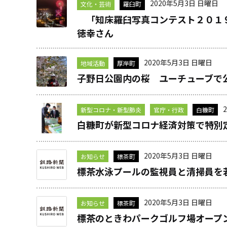
2020年5月3日 日曜日
文化・芸術
羅臼町
「知床羅臼写真コンテスト２０１９
徳幸さん
2020年5月3日 日曜日
地域活動
厚岸町
子野日公園内の桜 ユーチューブで
新型コロナ・新型肺炎
官庁・行政
白糠町
白糠町が新型コロナ経済対策で特
2020年5月3日 日曜日
お知らせ
標茶町
標茶水泳プールの監視員と清掃員を
2020年5月3日 日曜日
お知らせ
標茶町
標茶のときわパークゴルフ場オープ