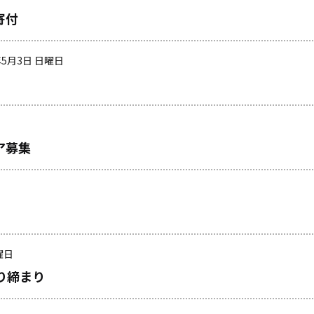
寄付
年5月3日 日曜日
ア募集
曜日
り締まり