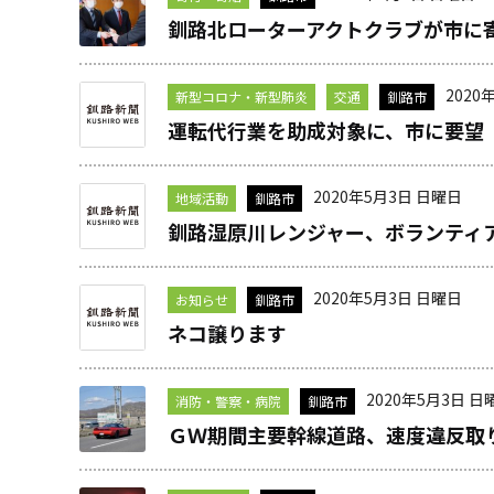
釧路北ローターアクトクラブが市に
2020
新型コロナ・新型肺炎
交通
釧路市
運転代行業を助成対象に、市に要望
2020年5月3日 日曜日
地域活動
釧路市
釧路湿原川レンジャー、ボランティ
2020年5月3日 日曜日
お知らせ
釧路市
ネコ譲ります
2020年5月3日 日
消防・警察・病院
釧路市
ＧＷ期間主要幹線道路、速度違反取