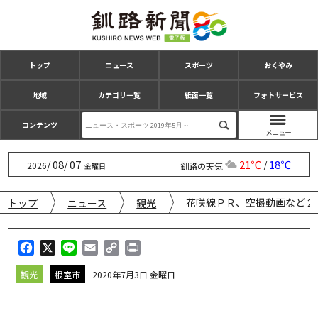
トップ
ニュース
スポーツ
おくやみ
地域
カテゴリ一覧
紙面一覧
フォトサービス
コンテンツ
08
07
21℃
18℃
/
/
/
2026
釧路の天気
金曜日
花咲線ＰＲ、空撮動画など２
トップ
ニュース
観光
F
X
L
E
C
P
a
i
m
o
r
観光
根室市
2020年7月3日 金曜日
c
n
a
p
i
e
e
i
y
n
b
l
L
t