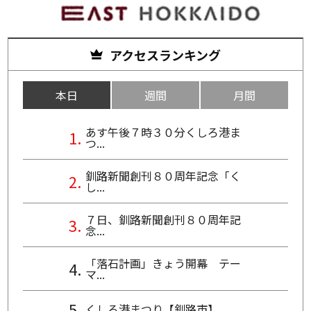
アクセスランキング
本日
週間
月間
あす午後７時３０分くしろ港ま
つ...
釧路新聞創刊８０周年記念「く
し...
７日、釧路新聞創刊８０周年記
念...
「落石計画」きょう開幕 テー
マ...
くしろ港まつり【釧路市】