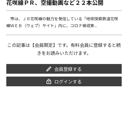
花咲線ＰＲ、空撮動画など２２本公開
o
i
o
n
k
k
市は、ＪＲ花咲線の魅力を発信している「地球探索鉄道花咲
線ＷＥＢ（ウェブ）サイト」内に、コロナ禍収束...
この記事は【会員限定】です。有料会員に登録すると続
きをお読みいただけます。
会員登録する
ログインする