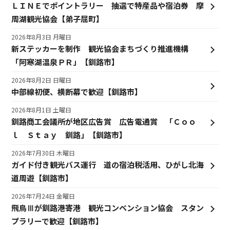
ＬＩＮＥでポイントラリー 抽選で特産品や宿泊券 摩
周湖観光協会【弟子屈町】
2026年8月3日 月曜日
新ステッカーを制作 観光協会まちづくり推進機構
「阿寒湖温泉ＰＲ」【釧路市】
2026年8月2日 日曜日
中部線初便、横断幕で歓迎【釧路市】
2026年8月1日 土曜日
釧路商工会議所が地区広告賞 広告電通賞 「Ｃｏｏ
ｌ Ｓｔａｙ 釧路」【釧路市】
2026年7月30日 木曜日
ガイド付き観光バス運行 道の宿泊税活用、ひがし北海
道周遊【釧路市】
2026年7月24日 金曜日
飛鳥Ⅲが釧路港寄港 観光コンベンション協会 スタン
プラリーで歓迎【釧路市】