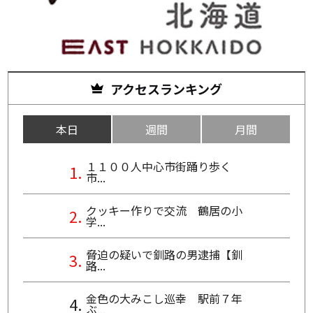
アクセスランキング
本日
週間
月間
１１００人中心市街踊り歩く
市...
クッキー作りで交流 鶴居の小
学...
脅迫の疑いで釧路の男逮捕【釧
路...
金色の大みこし巡幸 駅前７年
ぶ...