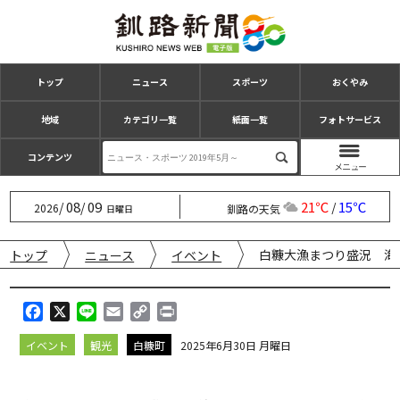
トップ
ニュース
スポーツ
おくやみ
地域
カテゴリ一覧
紙面一覧
フォトサービス
コンテンツ
08
09
21℃
15℃
/
/
/
2026
釧路の天気
日曜日
白糠大漁まつり盛況 海
トップ
ニュース
イベント
F
X
L
E
C
P
a
i
m
o
r
イベント
観光
白糠町
2025年6月30日 月曜日
c
n
a
p
i
e
e
i
y
n
b
l
L
t