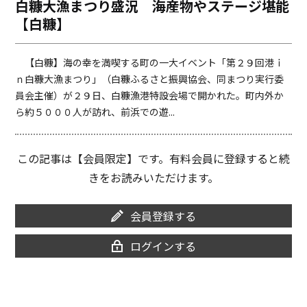
白糠大漁まつり盛況 海産物やステージ堪能
o
i
【白糠】
o
n
k
k
【白糠】海の幸を満喫する町の一大イベント「第２９回港ｉ
ｎ白糠大漁まつり」（白糠ふるさと振興協会、同まつり実行委
員会主催）が２９日、白糠漁港特設会場で開かれた。町内外か
ら約５０００人が訪れ、前浜での遊...
この記事は【会員限定】です。有料会員に登録すると続
きをお読みいただけます。
会員登録する
ログインする