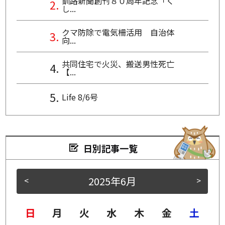
釧路新聞創刊８０周年記念「く
し...
クマ防除で電気柵活用 自治体
向...
共同住宅で火災、搬送男性死亡
【...
Life 8/6号
日別記事一覧
2025年6月
<
>
日
月
火
水
木
金
土