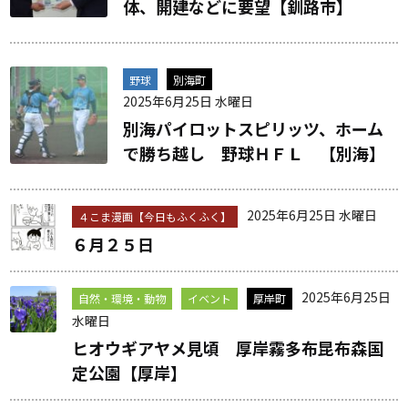
体、開建などに要望【釧路市】
野球
別海町
2025年6月25日 水曜日
別海パイロットスピリッツ、ホーム
で勝ち越し 野球ＨＦＬ 【別海】
2025年6月25日 水曜日
４こま漫画【今日もふくふく】
６月２５日
2025年6月25日
自然・環境・動物
イベント
厚岸町
水曜日
ヒオウギアヤメ見頃 厚岸霧多布昆布森国
定公園【厚岸】