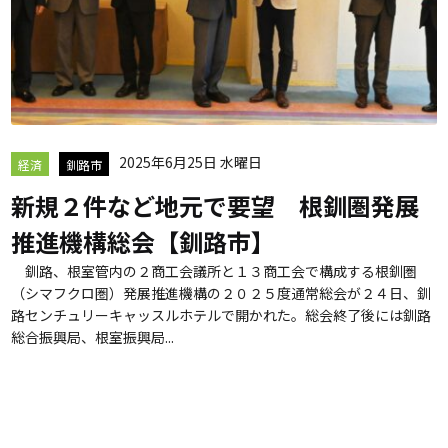
2025年6月25日 水曜日
経済
釧路市
新規２件など地元で要望 根釧圏発展
推進機構総会【釧路市】
釧路、根室管内の２商工会議所と１３商工会で構成する根釧圏
（シマフクロ圏）発展推進機構の２０２５度通常総会が２４日、釧
路センチュリーキャッスルホテルで開かれた。総会終了後には釧路
総合振興局、根室振興局...