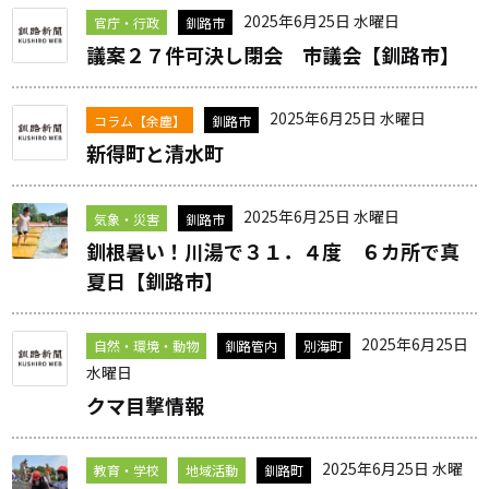
2025年6月25日 水曜日
官庁・行政
釧路市
議案２７件可決し閉会 市議会【釧路市】
2025年6月25日 水曜日
コラム【余塵】
釧路市
新得町と清水町
2025年6月25日 水曜日
気象・災害
釧路市
釧根暑い！川湯で３１．４度 ６カ所で真
夏日【釧路市】
2025年6月25日
自然・環境・動物
釧路管内
別海町
水曜日
クマ目撃情報
2025年6月25日 水曜
教育・学校
地域活動
釧路町