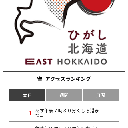
アクセスランキング
本日
週間
月間
あす午後７時３０分くしろ港ま
つ...