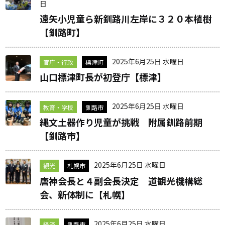
日
遠矢小児童ら新釧路川左岸に３２０本植樹
【釧路町】
2025年6月25日 水曜日
官庁・行政
標津町
山口標津町長が初登庁【標津】
2025年6月25日 水曜日
教育・学校
釧路市
縄文土器作り児童が挑戦 附属釧路前期
【釧路市】
2025年6月25日 水曜日
観光
札幌市
唐神会長と４副会長決定 道観光機構総
会、新体制に【札幌】
2025年6月25日 水曜日
経済
釧路市