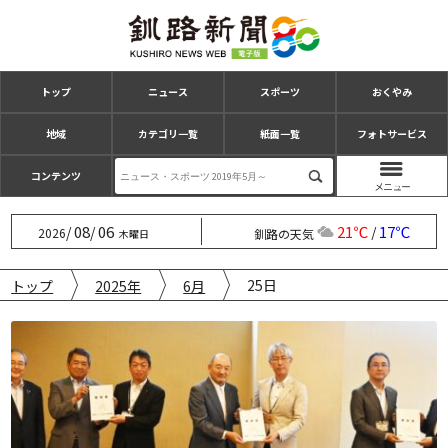
トップ
ニュース
スポーツ
おくやみ
地域
カテゴリ一覧
紙面一覧
フォトサービス
コンテンツ
08
06
21℃
17℃
/
/
/
2026
釧路の天気
木曜日
25日
トップ
2025年
6月