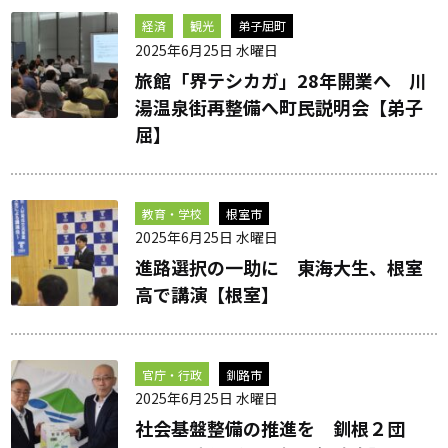
経済
観光
弟子屈町
2025年6月25日 水曜日
旅館「界テシカガ」28年開業へ 川
湯温泉街再整備へ町民説明会【弟子
屈】
教育・学校
根室市
2025年6月25日 水曜日
進路選択の一助に 東海大生、根室
高で講演【根室】
官庁・行政
釧路市
2025年6月25日 水曜日
社会基盤整備の推進を 釧根２団