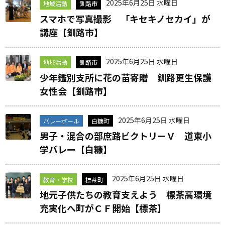
2025年6月25日 水曜日
地域活動
釧路市
スマホで写真撮影 「キセキノセカイ」が
講座【釧路市】
2025年6月25日 水曜日
地域活動
釧路市
少年鑑別支所に花の苗寄贈 釧路更生保護
女性会【釧路市】
2025年6月25日 水曜日
バレーボール
白糠町
男子・混合の部庶路ビクトリーＶ 道東小
学バレー【白糠】
2025年6月25日 水曜日
教育・学校
標茶町
地元子供たちの教育支えよう 標茶高環境
充実化へ町がＣＦ開始【標茶】