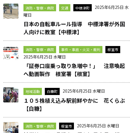
2025年6月25日 水
消防・警察・病院
交通
中標津町
曜日
日本の自転車ルール指導 中標津署が外国
人向けに教室【中標津】
消防・警察・病院
事件・事故・火災・裁判
根室市
2025年6月25日 水曜日
「証券口座乗っ取り急増中！」 注意喚起
へ動画製作 根室署【根室】
2025年6月25日 水曜日
地域活動
白糠町
１０５株植え込み駅前鮮やかに 花くらぶ
【白糠】
2025年6月25日 水曜日
消防・警察・病院
根室市