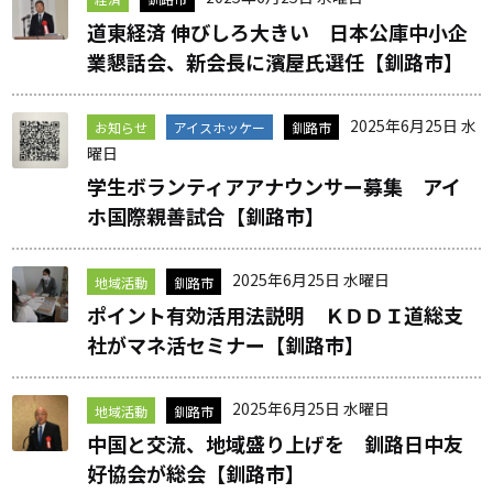
道東経済 伸びしろ大きい 日本公庫中小企
業懇話会、新会長に濱屋氏選任【釧路市】
2025年6月25日 水
お知らせ
アイスホッケー
釧路市
曜日
学生ボランティアアナウンサー募集 アイ
ホ国際親善試合【釧路市】
2025年6月25日 水曜日
地域活動
釧路市
ポイント有効活用法説明 ＫＤＤＩ道総支
社がマネ活セミナー【釧路市】
2025年6月25日 水曜日
地域活動
釧路市
中国と交流、地域盛り上げを 釧路日中友
好協会が総会【釧路市】