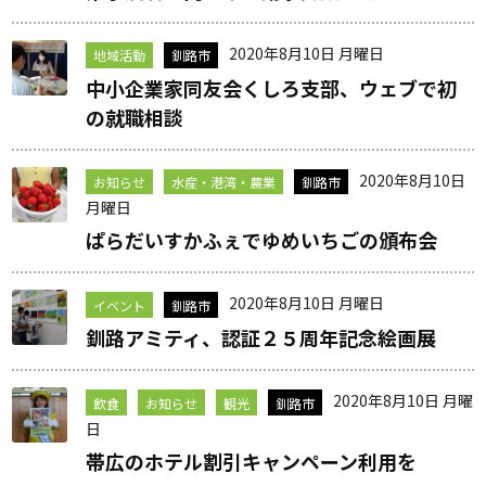
2020年8月10日 月曜日
地域活動
釧路市
中小企業家同友会くしろ支部、ウェブで初
の就職相談
2020年8月10日
お知らせ
水産・港湾・農業
釧路市
月曜日
ぱらだいすかふぇでゆめいちごの頒布会
2020年8月10日 月曜日
イベント
釧路市
釧路アミティ、認証２５周年記念絵画展
2020年8月10日 月曜
飲食
お知らせ
観光
釧路市
日
帯広のホテル割引キャンペーン利用を