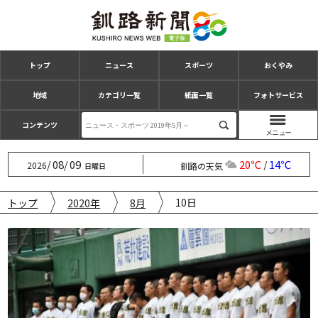
トップ
ニュース
スポーツ
おくやみ
地域
カテゴリ一覧
紙面一覧
フォトサービス
コンテンツ
08
09
20℃
14℃
/
/
/
2026
釧路の天気
日曜日
10日
トップ
2020年
8月