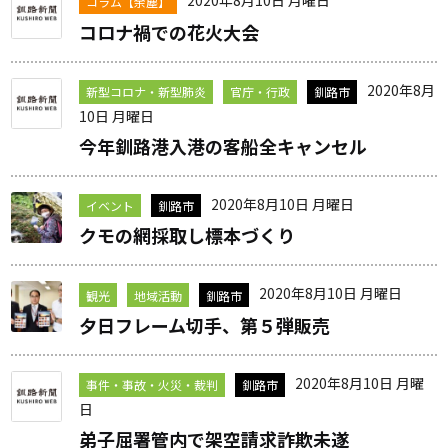
コラム【余塵】
コロナ禍での花火大会
2020年8月
新型コロナ・新型肺炎
官庁・行政
釧路市
10日 月曜日
今年釧路港入港の客船全キャンセル
2020年8月10日 月曜日
イベント
釧路市
クモの網採取し標本づくり
2020年8月10日 月曜日
観光
地域活動
釧路市
夕日フレーム切手、第５弾販売
2020年8月10日 月曜
事件・事故・火災・裁判
釧路市
日
弟子屈署管内で架空請求詐欺未遂