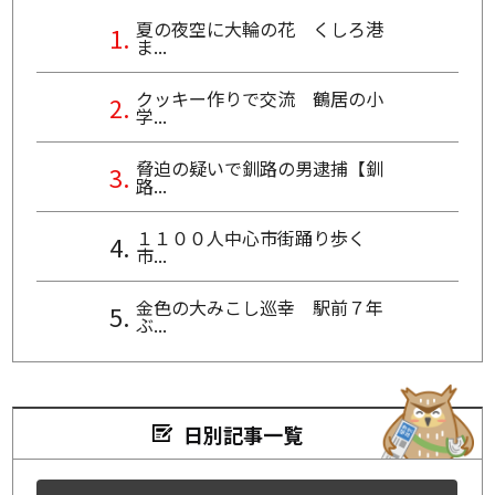
夏の夜空に大輪の花 くしろ港
ま...
クッキー作りで交流 鶴居の小
学...
脅迫の疑いで釧路の男逮捕【釧
路...
１１００人中心市街踊り歩く
市...
金色の大みこし巡幸 駅前７年
ぶ...
日別記事一覧