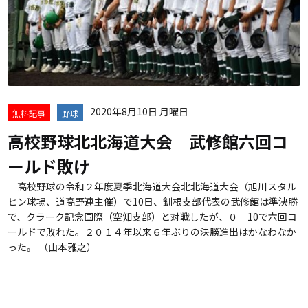
2020年8月10日 月曜日
無料記事
野球
高校野球北北海道大会 武修館六回コ
ールド敗け
高校野球の令和２年度夏季北海道大会北北海道大会（旭川スタル
ヒン球場、道高野連主催）で10日、釧根支部代表の武修館は準決勝
で、クラーク記念国際（空知支部）と対戦したが、０―10で六回コ
ールドで敗れた。２０１４年以来６年ぶりの決勝進出はかなわなか
った。 （山本雅之）