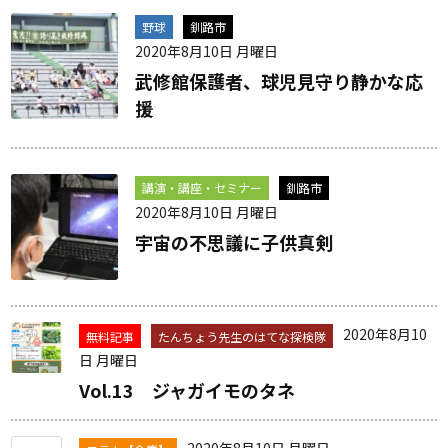
野球
釧路市
2020年8月10日 月曜日
武修館保護者、球児見守り静かな応
援
講演・講座・セミナー
釧路市
2020年8月10日 月曜日
宇宙の不思議に子供真剣
2020年8月10
無料記事
たんちょう先生のはてな探検隊
日 月曜日
Vol.13 ジャガイモのタネ
2020年8月10日 月曜日