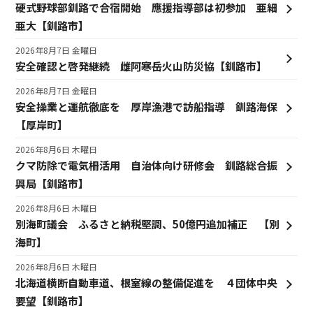
硬式野球部釧路で合宿開始 應援指導部は初参加 亜細
亜大【釧路市】
2026年8月7日 金曜日
安全確認と啓発継続 雌阿寒岳火山防災協【釧路市】
2026年8月7日 金曜日
安全操業と運航徹底を 厚岸漁港で訪船指導 釧路海保
【厚岸町】
2026年8月6日 木曜日
クマ防除で電気柵活用 自治体向け研修会 釧路総合振
興局【釧路市】
2026年8月6日 木曜日
別海町議会 ふるさと納税堅調、50億円追加補正 【別
海町】
2026年8月6日 木曜日
北海道横断自動車道、根室線の整備促進を ４団体中央
要望【釧路市】