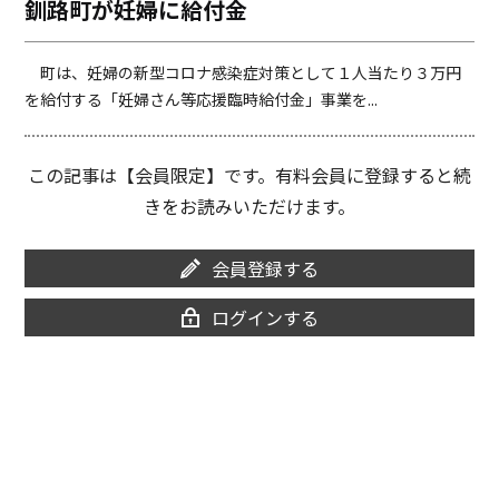
釧路町が妊婦に給付金
o
i
o
n
k
k
町は、妊婦の新型コロナ感染症対策として１人当たり３万円
を給付する「妊婦さん等応援臨時給付金」事業を...
この記事は【会員限定】です。有料会員に登録すると続
きをお読みいただけます。
会員登録する
ログインする