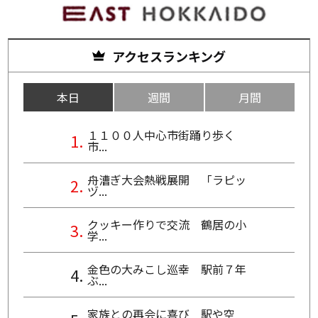
アクセスランキング
本日
週間
月間
１１００人中心市街踊り歩く
市...
舟漕ぎ大会熱戦展開 「ラピッ
ヅ...
クッキー作りで交流 鶴居の小
学...
金色の大みこし巡幸 駅前７年
ぶ...
家族との再会に喜び 駅や空