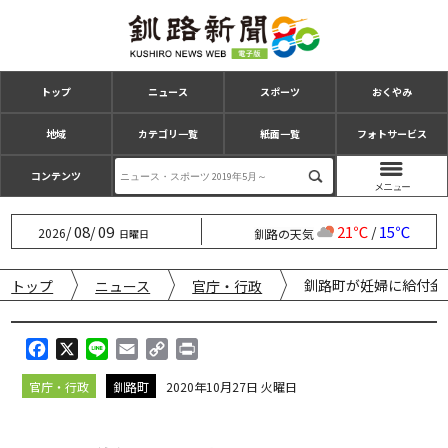
トップ
ニュース
スポーツ
おくやみ
地域
カテゴリ一覧
紙面一覧
フォトサービス
コンテンツ
08
09
21℃
15℃
/
/
/
2026
釧路の天気
日曜日
釧路町が妊婦に給付金
トップ
ニュース
官庁・行政
F
X
L
E
C
P
a
i
m
o
r
官庁・行政
釧路町
2020年10月27日 火曜日
c
n
a
p
i
e
e
i
y
n
b
l
L
t