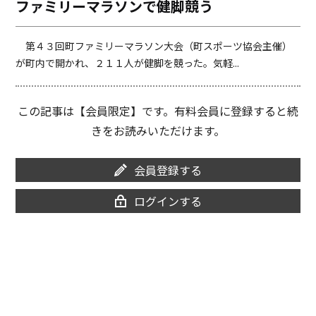
ファミリーマラソンで健脚競う
o
i
o
n
k
k
第４３回町ファミリーマラソン大会（町スポーツ協会主催）
が町内で開かれ、２１１人が健脚を競った。気軽...
この記事は【会員限定】です。有料会員に登録すると続
きをお読みいただけます。
会員登録する
ログインする