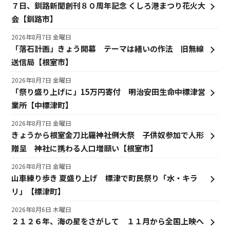
７日、釧路新聞創刊８０周年記念 くしろ港まつり花火大
会【釧路市】
2026年8月7日 金曜日
「落石計画」きょう開幕 テーマは繕いの作法 旧無線
送信局【根室市】
2026年8月7日 金曜日
「祭り盛り上げに」15万円寄付 明治安田生命中標津営
業所【中標津町】
2026年8月7日 金曜日
きょうから根室金刀比羅神社例大祭 子供奴参加で人形
贈呈 神社に携わる人口増願い【根室市】
2026年8月7日 金曜日
山車練り歩き 夏盛り上げ 標津で町民祭り「水・キラ
リ」【標津町】
2026年8月6日 木曜日
２１２６年、海の星をさがして １１月から全国上映へ