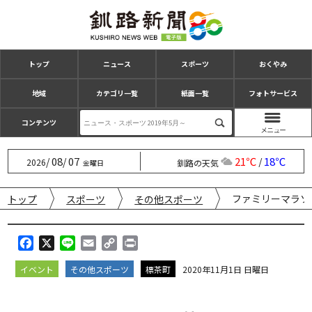
トップ
ニュース
スポーツ
おくやみ
地域
カテゴリ一覧
紙面一覧
フォトサービス
コンテンツ
08
07
21℃
18℃
/
/
/
2026
釧路の天気
金曜日
ファミリーマラソ
トップ
スポーツ
その他スポーツ
F
X
L
E
C
P
a
i
m
o
r
イベント
その他スポーツ
標茶町
2020年11月1日 日曜日
c
n
a
p
i
e
e
i
y
n
b
l
L
t