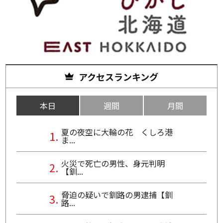
アクセスランキング
本日
週間
月間
夏の夜空に大輪の花 くしろ港
ま...
火災で死亡の男性、身元判明
【釧...
脅迫の疑いで釧路の男逮捕【釧
路...