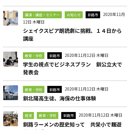
2020年11月
講演・講座・セミナー
お知らせ
釧路市
12日 木曜日
シェイクスピア朗読劇に挑戦、１４日から
講座
2020年11月12日 木曜日
教育・学校
釧路市
学生の視点でビジネスプラン 釧公立大で
発表会
2020年11月12日 木曜日
教育・学校
釧路市
釧北陽高生徒、海保の仕事体験
2020年11月12日 木曜日
経済
教育・学校
釧路市
釧路ラーメンの歴史知って 共栄小で麺遊