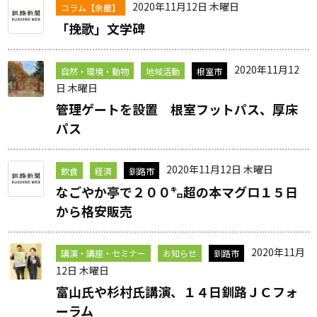
2020年11月12日 木曜日
コラム【余塵】
「挽歌」文学碑
2020年11月12
自然・環境・動物
地域活動
根室市
日 木曜日
管理ゲートを設置 根室フットパス、厚床
パス
2020年11月12日 木曜日
飲食
経済
釧路市
なごやか亭で２００㌔超の本マグロ１５日
から格安販売
2020年11月
講演・講座・セミナー
お知らせ
釧路市
12日 木曜日
富山氏や杉村氏講演、１４日釧路ＪＣフォ
ーラム