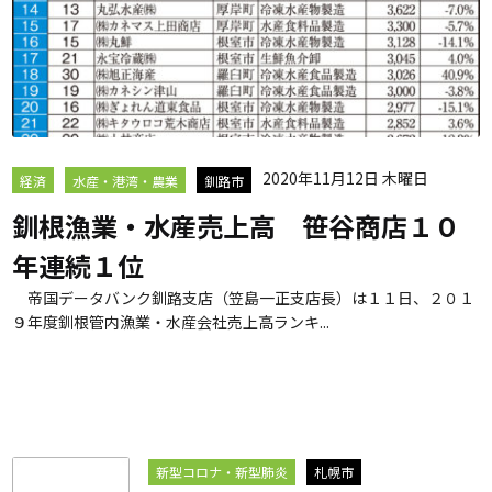
2020年11月12日 木曜日
経済
水産・港湾・農業
釧路市
釧根漁業・水産売上高 笹谷商店１０
年連続１位
帝国データバンク釧路支店（笠島一正支店長）は１１日、２０１
９年度釧根管内漁業・水産会社売上高ランキ...
新型コロナ・新型肺炎
札幌市