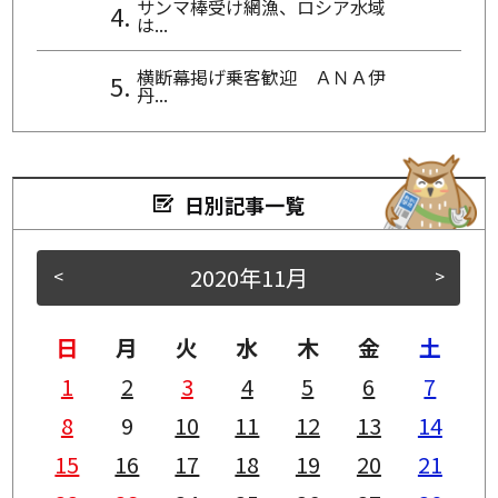
サンマ棒受け網漁、ロシア水域
は...
横断幕掲げ乗客歓迎 ＡＮＡ伊
丹...
日別記事一覧
2020年11月
<
>
日
月
火
水
木
金
土
1
2
3
4
5
6
7
8
9
10
11
12
13
14
15
16
17
18
19
20
21