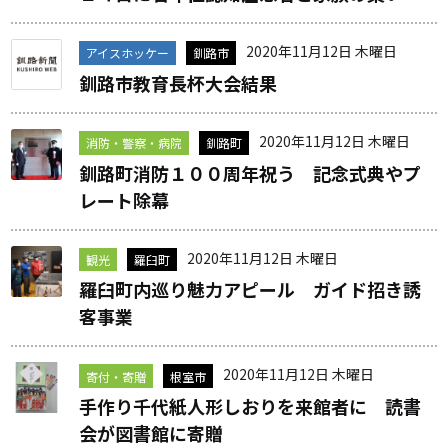
2020年11月12日 木曜日
アイスホッケー
釧路市
釧路市教育長杯大会結果
2020年11月12日 木曜日
消防・警察・病院
釧路町
釧路町消防１００周年祝う 記念式典やプ
レート除幕
2020年11月12日 木曜日
観光
羅臼町
羅臼町内巡り魅力アピール ガイド招き誘
客事業
2020年11月12日 木曜日
寄付・寄贈
根室市
手作り千代紙人形しおりを来館者に 読書
会が図書館に寄贈