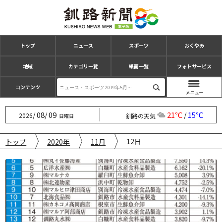
トップ
ニュース
スポーツ
おくやみ
地域
カテゴリ一覧
紙面一覧
フォトサービス
コンテンツ
08
09
21℃
15℃
/
/
/
2026
釧路の天気
日曜日
12日
トップ
2020年
11月