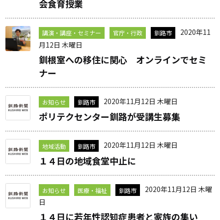
会食育授業
2020年11
講演・講座・セミナー
官庁・行政
釧路市
月12日 木曜日
釧根室への移住に関心 オンラインでセミ
ナー
2020年11月12日 木曜日
お知らせ
釧路市
ポリテクセンター釧路が受講生募集
2020年11月12日 木曜日
地域活動
釧路市
１４日の地域食堂中止に
2020年11月12日 木曜
お知らせ
医療・福祉
釧路市
日
１４日に若年性認知症患者と家族の集い