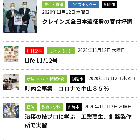
寄付・寄贈
アイスホッケー
釧路市
2020年11月12日 木曜日
クレインズ全日本遠征費の寄付好調
2020年11月12日 木曜日
無料記事
ライフ【FP】
Life 11/12号
2020年11月12日 木曜日
新型コロナ・新型肺炎
釧路市
町内会事業 コロナで中止８５％
2020年11月12日 木曜日
経済
教育・学校
釧路市
溶接の技プロに学ぶ 工業高生、釧路製作
所で実習