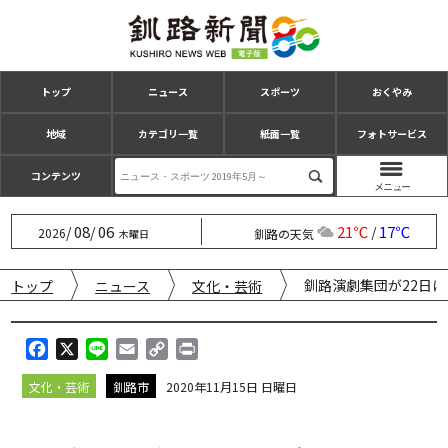
トップ
ニュース
スポーツ
おくやみ
地域
カテゴリ一覧
紙面一覧
フォトサービス
コンテンツ
08
06
21℃
17℃
/
/
/
2026
釧路の天気
木曜日
釧路演劇集団が22日
トップ
ニュース
文化・芸術
F
X
L
E
C
P
a
i
m
o
r
文化・芸術
釧路市
2020年11月15日 日曜日
c
n
a
p
i
e
e
i
y
n
b
l
L
t