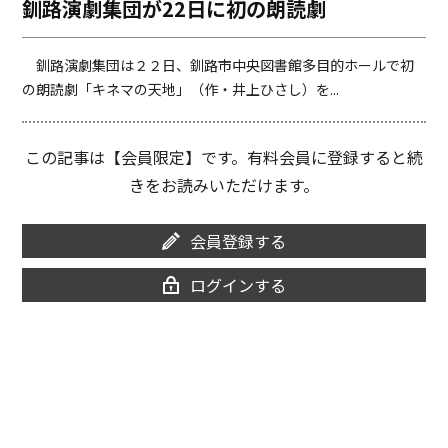
釧路演劇集団が22日に初の朗読劇
o
i
o
n
k
k
釧路演劇集団は２２日、釧路市中央図書館多目的ホールで初
の朗読劇「キネマの天地」（作・井上ひさし）を...
この記事は【会員限定】です。有料会員に登録すると続
きをお読みいただけます。
会員登録する
ログインする