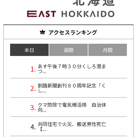
アクセスランキング
本日
週間
月間
あす午後７時３０分くしろ港ま
つ...
釧路新聞創刊８０周年記念「く
し...
クマ防除で電気柵活用 自治体
向...
共同住宅で火災、搬送男性死亡
【...