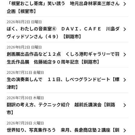
「根室おこし寄席」笑い誘う 地元出身林家楽三郎さん
企画【根室市】
2026年8月2日 日曜日
ぼく、わたしの音楽室⑥ ＤＡＶＩ．ＣＡＦＥ 川島ダ
ヴィッドソンさん（４９）【釧路市】
2026年8月2日 日曜日
創画展出品作品など１２点 くしろ港町ギャラリーで羽
生氏作品展 佐藤紙店９０周年記念【釧路市】
2026年7月31日 金曜日
生の演奏楽しんで １１日、しべつグランドビート【標
津町】
2026年7月30日 木曜日
翻訳の考え方、テクニック紹介 越前氏講演会【釧路
市】
2026年7月28日 火曜日
世界知り、写真集作ろう 来月、長倉商店塾２講座【釧