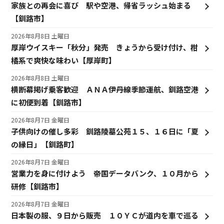
家族との再会に喜び 駅や空港、帰省ラッシュ始まる
【釧路市】
2026年8月8日 土曜日
厚岸ウイスキー「秋分」発売 きょうから受け付け、柑
橘系で爽快な味わい【厚岸町】
2026年8月8日 土曜日
横断幕掲げ乗客歓迎 ＡＮＡ伊丹線季節運航、釧路空港
に初便到着【釧路市】
2026年8月7日 金曜日
子供向けの催し多彩 釧路陵墓公苑１５、１６日に「夏
の縁日」【釧路町】
2026年8月7日 金曜日
営業力を身に付けよう 帝国データバンク、１０月から
研修【釧路市】
2026年8月7日 金曜日
日本製の服、９日から販売 １０ＹＣが道内を車で巡る