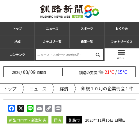
トップ
ニュース
スポーツ
おくやみ
地域
カテゴリ一覧
紙面一覧
フォトサービス
コンテンツ
08
09
21℃
15℃
/
/
/
2026
釧路の天気
日曜日
釧根１０月の企業倒産１件
トップ
ニュース
経済
F
X
L
E
C
P
a
i
m
o
r
新型コロナ・新型肺炎
経済
釧路市
2020年11月15日 日曜日
c
n
a
p
i
e
e
i
y
n
b
l
L
t