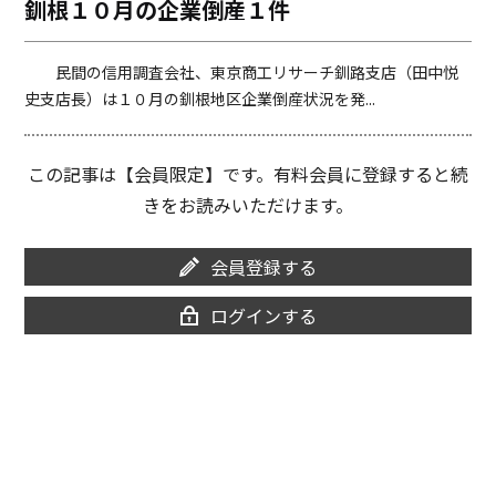
釧根１０月の企業倒産１件
o
i
o
n
k
k
民間の信用調査会社、東京商工リサーチ釧路支店（田中悦
史支店長）は１０月の釧根地区企業倒産状況を発...
この記事は【会員限定】です。有料会員に登録すると続
きをお読みいただけます。
会員登録する
ログインする