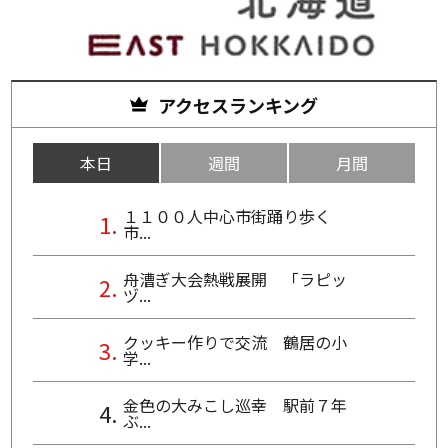
アクセスランキング
本日
週間
月間
１１００人中心市街踊り歩く
市...
舟漕ぎ大会熱戦展開 「ラピッ
ヅ...
クッキー作りで交流 鶴居の小
学...
金色の大みこし巡幸 駅前７年
ぶ...