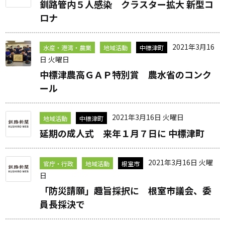
釧路管内５人感染 クラスター拡大 新型コ
ロナ
2021年3月16
水産・港湾・農業
地域活動
中標津町
日 火曜日
中標津農高ＧＡＰ特別賞 農水省のコンク
ール
2021年3月16日 火曜日
地域活動
中標津町
延期の成人式 来年１月７日に 中標津町
2021年3月16日 火曜
官庁・行政
地域活動
根室市
日
「防災請願」趣旨採択に 根室市議会、委
員長採決で