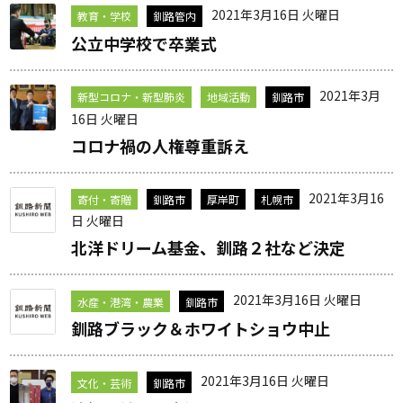
2021年3月16日 火曜日
教育・学校
釧路管内
公立中学校で卒業式
2021年3月
新型コロナ・新型肺炎
地域活動
釧路市
16日 火曜日
コロナ禍の人権尊重訴え
2021年3月16
寄付・寄贈
釧路市
厚岸町
札幌市
日 火曜日
北洋ドリーム基金、釧路２社など決定
2021年3月16日 火曜日
水産・港湾・農業
釧路市
釧路ブラック＆ホワイトショウ中止
2021年3月16日 火曜日
文化・芸術
釧路市