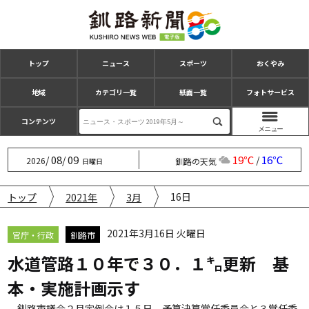
トップ
ニュース
スポーツ
おくやみ
地域
カテゴリ一覧
紙面一覧
フォトサービス
コンテンツ
08
09
19℃
16℃
/
/
/
2026
釧路の天気
日曜日
16日
トップ
2021年
3月
2021年3月16日 火曜日
官庁・行政
釧路市
水道管路１０年で３０．１㌔更新 基
本・実施計画示す
釧路市議会２月定例会は１５日、予算決算常任委員会と３常任委