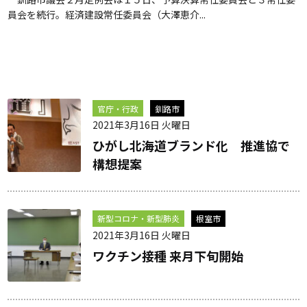
員会を続行。経済建設常任委員会（大澤恵介...
官庁・行政
釧路市
2021年3月16日 火曜日
ひがし北海道ブランド化 推進協で
構想提案
新型コロナ・新型肺炎
根室市
2021年3月16日 火曜日
ワクチン接種 来月下旬開始