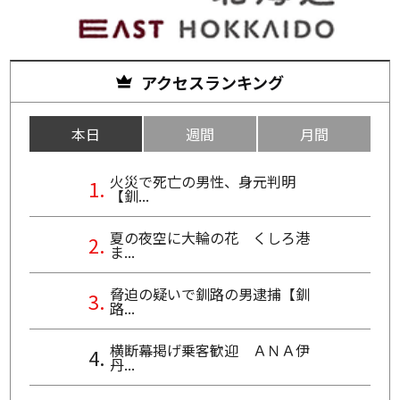
アクセスランキング
本日
週間
月間
火災で死亡の男性、身元判明
【釧...
夏の夜空に大輪の花 くしろ港
ま...
脅迫の疑いで釧路の男逮捕【釧
路...
横断幕掲げ乗客歓迎 ＡＮＡ伊
丹...