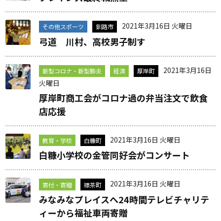
2021年3月16日 火曜日
その他スポーツ
釧路市
弓道 川村、高校男子制す
2021年3月16日
新型コロナ・新型肺炎
経済
厚岸町
火曜日
厚岸町商工会がコロナ過の弁当注文で飲食
店応援
2021年3月16日 火曜日
教育・学校
白糠町
白糠小学校の金管同好会がコンサート
2021年3月16日 火曜日
寄付・寄贈
標茶町
みなみなプレイスへ24時間テレビチャリテ
ィーから福祉車両寄贈