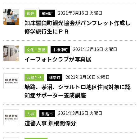
2021年3月16日 火曜日
観光
羅臼町
知床羅臼町観光協会がパンフレット作成し
修学旅行生にＰＲ
2021年3月16日 火曜日
文化・芸術
中標津町
イーフォトクラブが写真展
2021年3月16日 火曜日
お知らせ
標茶町
塘路、茅沼、シラルトロ地区住民対象に認
知症サポーター養成講座
2021年3月16日 火曜日
人事
釧路市
道警人事 釧根関係分