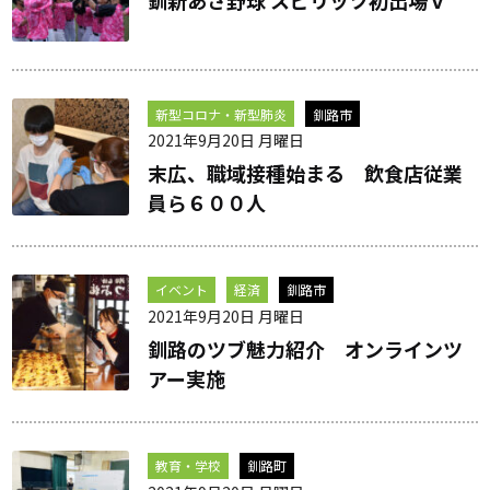
新型コロナ・新型肺炎
釧路市
2021年9月20日 月曜日
末広、職域接種始まる 飲食店従業
員ら６００人
イベント
経済
釧路市
2021年9月20日 月曜日
釧路のツブ魅力紹介 オンラインツ
アー実施
教育・学校
釧路町