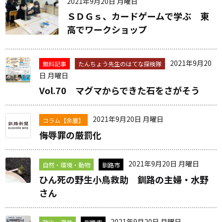
2021年9月20日 月曜日
ＳＤＧｓ、カードゲームで学ぶ 東
高でワークショップ
2021年9月20
無料記事
たんちょう先生のはてな探検隊
日 月曜日
Vol.70 マグマからできた石をさがそう
2021年9月20日 月曜日
コラム【余塵】
侮辱罪の厳罰化
2021年9月20日 月曜日
自然・環境・動物
釧路市
ひん死の野生小鳥救助 釧路の主婦・水野
さん
2021年9月20日 月曜日