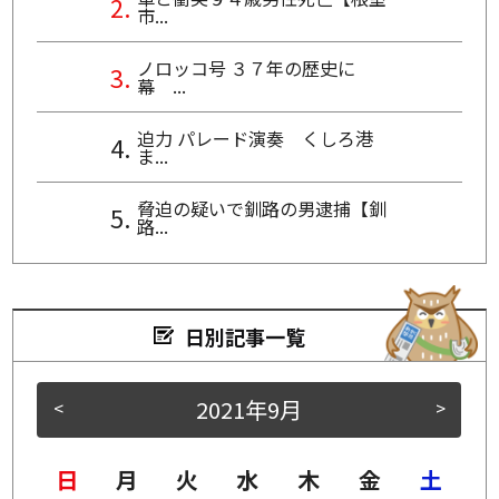
市...
ノロッコ号 ３７年の歴史に
幕 ...
迫力 パレード演奏 くしろ港
ま...
脅迫の疑いで釧路の男逮捕【釧
路...
日別記事一覧
2021年9月
<
>
日
月
火
水
木
金
土