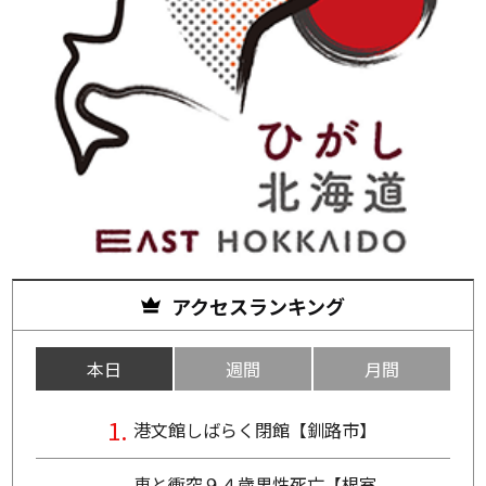
アクセスランキング
本日
週間
月間
港文館しばらく閉館【釧路市】
車と衝突９４歳男性死亡【根室