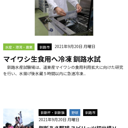
2021年9月20日 月曜日
水産・港湾・農業
釧路市
マイワシ生食用へ冷凍 釧路水試
釧路水産試験場は、道東産マイワシの食用利用拡大に向けた研究
を行い、水揚げ後氷蔵５時間以内に急速冷凍...
釧新杯・釧新旗
野球
釧路市
2021年9月20日 月曜日
釧新あさ野球 スピリッツ初出場Ｖ