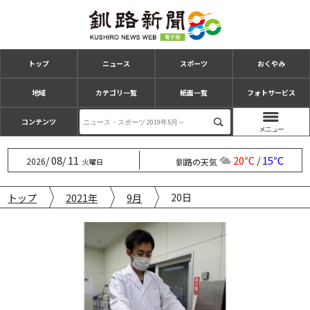
トップ
ニュース
スポーツ
おくやみ
地域
カテゴリ一覧
紙面一覧
フォトサービス
コンテンツ
08
11
20℃
15℃
/
/
/
2026
釧路の天気
火曜日
20日
トップ
2021年
9月