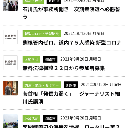
政治・選挙
釧路市
石川氏が事務所開き 次期衆院選へ必勝誓
う
2021年9月20日 月曜日
新型コロナ・新型肺炎
釧根管内ゼロ、道内７５人感染 新型コロナ
2021年9月20日 月曜日
お知らせ
釧路市
無料法律相談２２日から参加者募集
2021年9月20日 月曜日
講演・講座・セミナー
釧路市
菅首相「発信力弱く」 ジャーナリスト細
川氏講演
2021年9月20日 月曜日
地域活動
釧路市
恋問館周辺の海岸を清掃 ロータリー第２