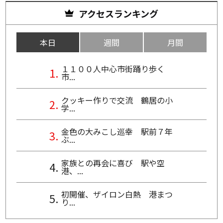
アクセスランキング
本日
週間
月間
１１００人中心市街踊り歩く
市...
クッキー作りで交流 鶴居の小
学...
金色の大みこし巡幸 駅前７年
ぶ...
家族との再会に喜び 駅や空
港、...
初開催、ザイロン白熱 港まつ
り...