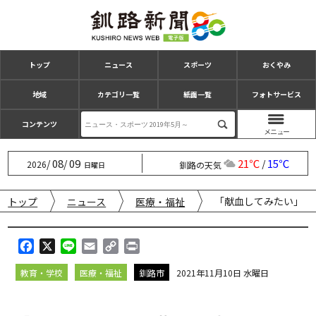
トップ
ニュース
スポーツ
おくやみ
地域
カテゴリ一覧
紙面一覧
フォトサービス
コンテンツ
08
09
21℃
15℃
/
/
/
2026
釧路の天気
日曜日
「献血してみたい」 
トップ
ニュース
医療・福祉
F
X
L
E
C
P
a
i
m
o
r
教育・学校
医療・福祉
釧路市
2021年11月10日 水曜日
c
n
a
p
i
e
e
i
y
n
b
l
L
t