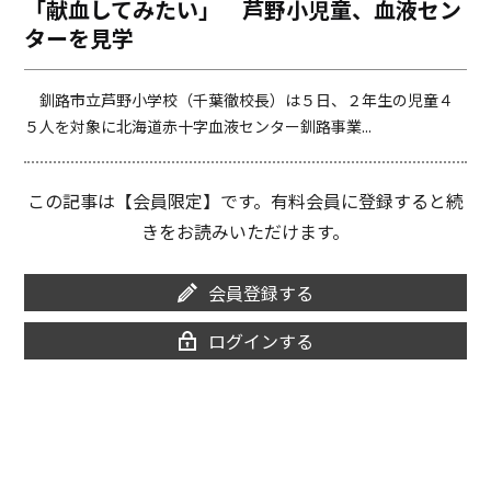
「献血してみたい」 芦野小児童、血液セン
o
i
ターを見学
o
n
k
k
釧路市立芦野小学校（千葉徹校長）は５日、２年生の児童４
５人を対象に北海道赤十字血液センター釧路事業...
この記事は【会員限定】です。有料会員に登録すると続
きをお読みいただけます。
会員登録する
ログインする