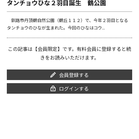
タンチョウひな２羽目誕生 鶴公園
o
i
o
n
k
k
釧路市丹頂鶴自然公園（鶴丘１１２）で、今年２羽目となる
タンチョウのひなが生まれた。今回のひなはコウ...
この記事は【会員限定】です。有料会員に登録すると続
きをお読みいただけます。
会員登録する
ログインする