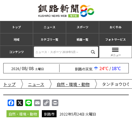
トップ
ニュース
スポーツ
おくやみ
地域
カテゴリ一覧
紙面一覧
フォトサービス
コンテンツ
08
08
24℃
18℃
/
/
/
2026
釧路の天気
土曜日
タンチョウひな
トップ
ニュース
自然・環境・動物
F
X
L
E
C
P
a
i
m
o
r
自然・環境・動物
釧路市
2022年5月24日 火曜日
c
n
a
p
i
e
e
i
y
n
b
l
L
t