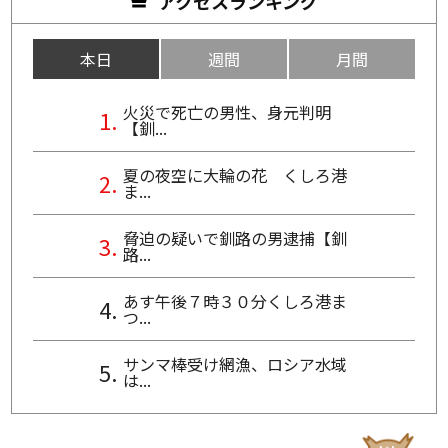
アクセスランキング
本日
週間
月間
火災で死亡の男性、身元判明
【釧...
夏の夜空に大輪の花 くしろ港
ま...
脅迫の疑いで釧路の男逮捕【釧
路...
あす午後７時３０分くしろ港ま
つ...
サンマ棒受け網漁、ロシア水域
は...