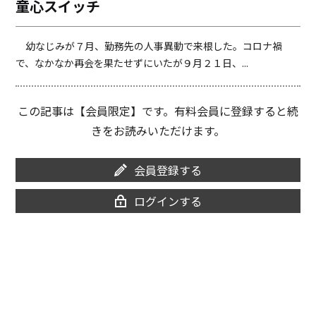
童心スイッチ
o
i
o
n
k
k
幼なじみが７月、勤務先の人事異動で来根した。コロナ禍
で、なかなか再会を果たせずにいたが９月２１日、...
この記事は【会員限定】です。有料会員に登録すると続
きをお読みいただけます。
会員登録する
ログインする