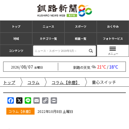
トップ
ニュース
スポーツ
おくやみ
地域
カテゴリ一覧
紙面一覧
フォトサービス
コンテンツ
08
07
21℃
18℃
/
/
/
2026
釧路の天気
金曜日
童心スイッチ
トップ
コラム
コラム【余塵】
F
X
L
E
C
P
a
i
m
o
r
コラム【余塵】
2022年10月8日 土曜日
c
n
a
p
i
e
e
i
y
n
b
l
L
t