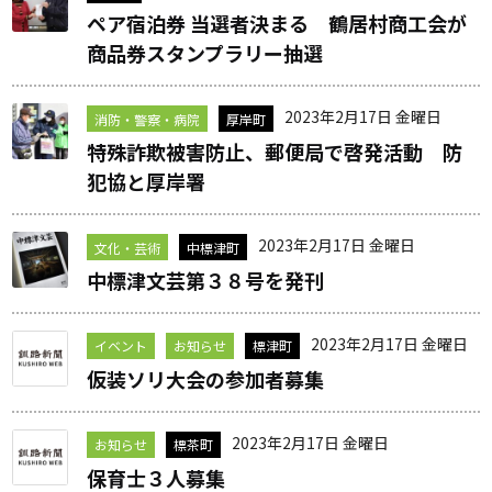
ペア宿泊券 当選者決まる 鶴居村商工会が
商品券スタンプラリー抽選
2023年2月17日 金曜日
消防・警察・病院
厚岸町
特殊詐欺被害防止、郵便局で啓発活動 防
犯協と厚岸署
2023年2月17日 金曜日
文化・芸術
中標津町
中標津文芸第３８号を発刊
2023年2月17日 金曜日
イベント
お知らせ
標津町
仮装ソリ大会の参加者募集
2023年2月17日 金曜日
お知らせ
標茶町
保育士３人募集