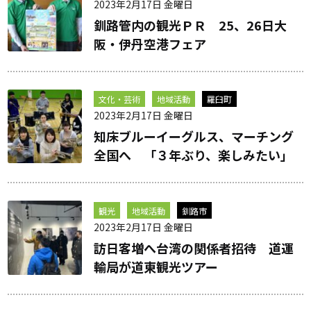
2023年2月17日 金曜日
釧路管内の観光ＰＲ 25、26日大
阪・伊丹空港フェア
文化・芸術
地域活動
羅臼町
2023年2月17日 金曜日
知床ブルーイーグルス、マーチング
全国へ 「３年ぶり、楽しみたい」
観光
地域活動
釧路市
2023年2月17日 金曜日
訪日客増へ台湾の関係者招待 道運
輸局が道東観光ツアー