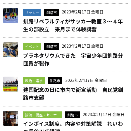
2023年2月17日 金曜日
サッカー
釧路市
釧路リベラルティがサッカー教室３～４年
生の部設立 来月まで体験講習
2023年2月17日 金曜日
イベント
釧路市
プラネタリウムできた 宇宙少年団釧路分
団員が製作
2023年2月17日 金曜日
政治・選挙
釧路市
建国記念の日に市内で街宣活動 自民党釧
路市支部
2023年2月17日 金曜日
講演・講座・セミナー
釧路市
インボイス制度、内容や対策解説 れいわ