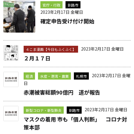
官庁・行政
釧路市
2023年2月17日 金曜日
確定申告受け付け開始
2023年2月17日 金曜日
４こま漫画【今日もふくふく】
２月１７日
2023年2月17日 金曜
経済
水産・港湾・農業
札幌市
日
赤潮被害総額90億円 道が報告
2023年2月17日 金曜日
新型コロナ・新型肺炎
釧路市
マスクの着用 市も「個人判断」 コロナ対
策本部