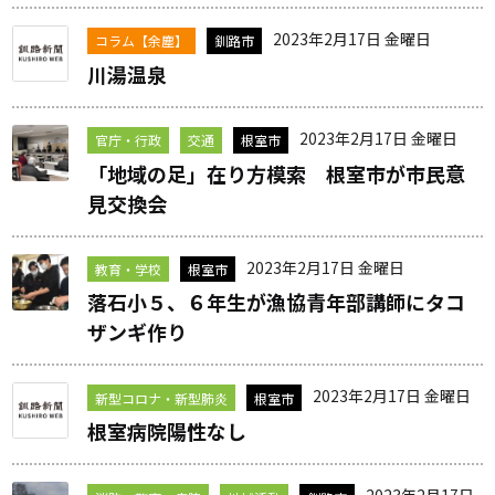
2023年2月17日 金曜日
コラム【余塵】
釧路市
川湯温泉
2023年2月17日 金曜日
官庁・行政
交通
根室市
「地域の足」在り方模索 根室市が市民意
見交換会
2023年2月17日 金曜日
教育・学校
根室市
落石小５、６年生が漁協青年部講師にタコ
ザンギ作り
2023年2月17日 金曜日
新型コロナ・新型肺炎
根室市
根室病院陽性なし