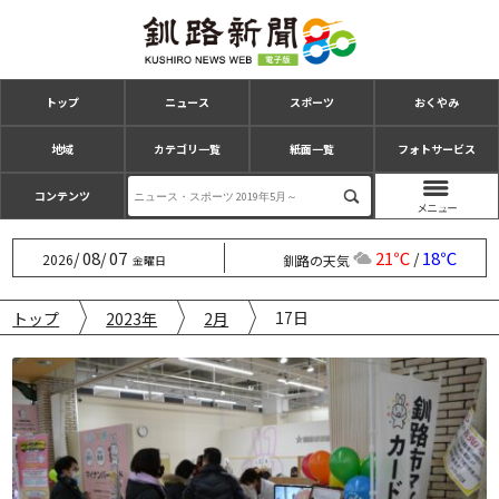
トップ
ニュース
スポーツ
おくやみ
地域
カテゴリ一覧
紙面一覧
フォトサービス
コンテンツ
08
07
21℃
18℃
/
/
/
2026
釧路の天気
金曜日
17日
トップ
2023年
2月