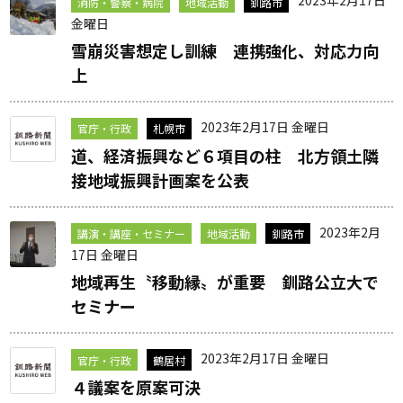
2023年2月17日
消防・警察・病院
地域活動
釧路市
金曜日
雪崩災害想定し訓練 連携強化、対応力向
上
2023年2月17日 金曜日
官庁・行政
札幌市
道、経済振興など６項目の柱 北方領土隣
接地域振興計画案を公表
2023年2月
講演・講座・セミナー
地域活動
釧路市
17日 金曜日
地域再生〝移動縁〟が重要 釧路公立大で
セミナー
2023年2月17日 金曜日
官庁・行政
鶴居村
４議案を原案可決