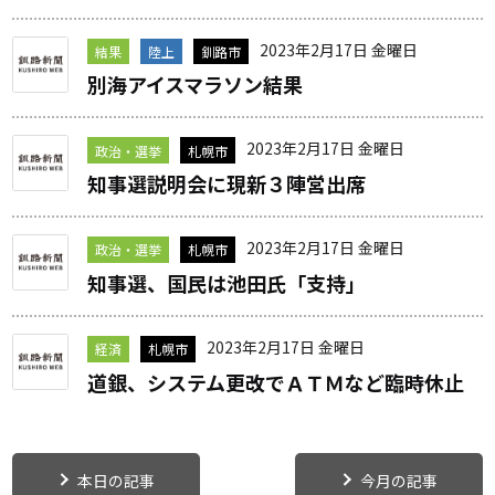
2023年2月17日 金曜日
結果
陸上
釧路市
別海アイスマラソン結果
2023年2月17日 金曜日
政治・選挙
札幌市
知事選説明会に現新３陣営出席
2023年2月17日 金曜日
政治・選挙
札幌市
知事選、国民は池田氏「支持」
2023年2月17日 金曜日
経済
札幌市
道銀、システム更改でＡＴＭなど臨時休止
本日の記事
今月の記事