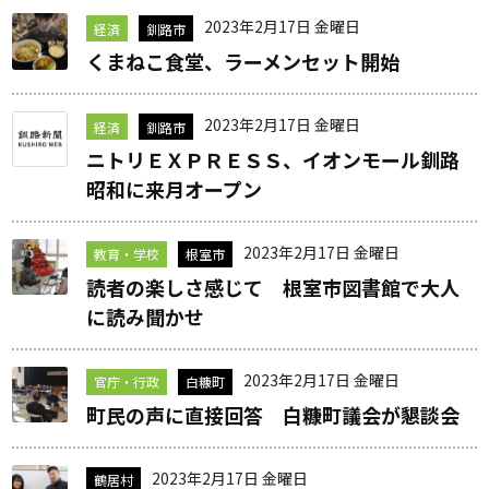
2023年2月17日 金曜日
経済
釧路市
くまねこ食堂、ラーメンセット開始
2023年2月17日 金曜日
経済
釧路市
ニトリＥＸＰＲＥＳＳ、イオンモール釧路
昭和に来月オープン
2023年2月17日 金曜日
教育・学校
根室市
読者の楽しさ感じて 根室市図書館で大人
に読み聞かせ
2023年2月17日 金曜日
官庁・行政
白糠町
町民の声に直接回答 白糠町議会が懇談会
2023年2月17日 金曜日
鶴居村