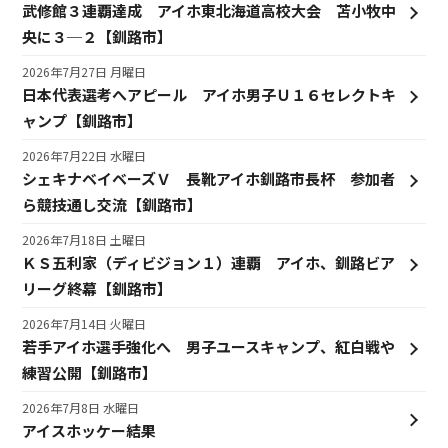
武修館３連覇達成 アイホ東北海道高校大会 苫小牧中
央に３─２【釧路市】
2026年7月27日 月曜日
日本代表選考へアピール アイホ男子Ｕ１６セレクトキ
ャンプ【釧路市】
2026年7月22日 水曜日
シェキナベイベーズＶ 長靴アイホ釧路市長杯 参加者
ら競技通し交流【釧路市】
2026年7月18日 土曜日
ＫＳ五利家（ディビジョン１）連覇 アイホ、釧路ビア
リーグ終幕【釧路市】
2026年7月14日 火曜日
若手アイホ選手強化へ 男子ユースキャンプ、紅白戦や
練習公開【釧路市】
2026年7月8日 水曜日
アイスホッケー結果