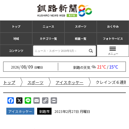
トップ
ニュース
スポーツ
おくやみ
地域
カテゴリ一覧
紙面一覧
フォトサービス
コンテンツ
08
09
21℃
15℃
/
/
/
2026
釧路の天気
日曜日
クレインズ６連敗
トップ
スポーツ
アイスホッケー
F
X
L
E
C
P
a
i
m
o
r
アイスホッケー
釧路市
2023年2月27日 月曜日
c
n
a
p
i
e
e
i
y
n
b
l
L
t