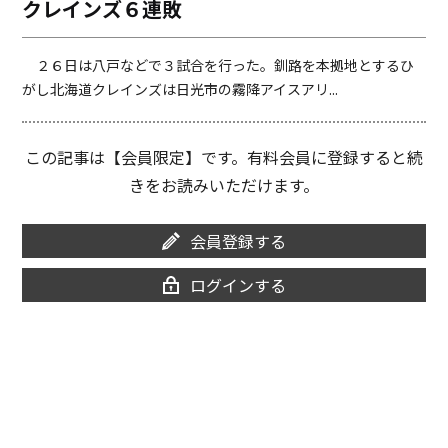
クレインズ６連敗
o
i
o
n
k
k
２６日は八戸などで３試合を行った。釧路を本拠地とするひ
がし北海道クレインズは日光市の霧降アイスアリ...
この記事は【会員限定】です。有料会員に登録すると続
きをお読みいただけます。
会員登録する
ログインする