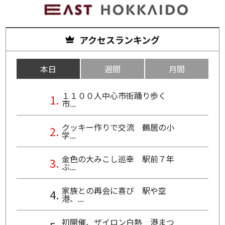
アクセスランキング
本日
週間
月間
１１００人中心市街踊り歩く
市...
クッキー作りで交流 鶴居の小
学...
金色の大みこし巡幸 駅前７年
ぶ...
家族との再会に喜び 駅や空
港、...
初開催、ザイロン白熱 港まつ