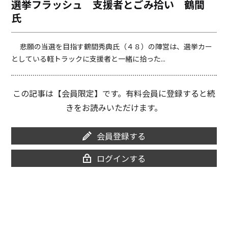
選挙フラッシュ 支援者とごみ拾い 鶴間
o
i
氏
o
n
k
k
悲願の当選を目指す鶴間秀典氏（４８）の陣営は、選挙カー
としている軽トラックに支援者と一緒に拾った...
この記事は【会員限定】です。有料会員に登録すると続
きをお読みいただけます。
会員登録する
ログインする