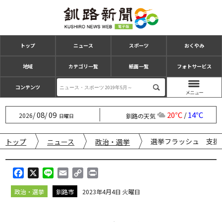
トップ
ニュース
スポーツ
おくやみ
地域
カテゴリ一覧
紙面一覧
フォトサービス
コンテンツ
08
09
20℃
14℃
/
/
/
2026
釧路の天気
日曜日
選挙フラッシュ 支
トップ
ニュース
政治・選挙
F
X
L
E
C
P
a
i
m
o
r
政治・選挙
釧路市
2023年4月4日 火曜日
c
n
a
p
i
e
e
i
y
n
b
l
L
t