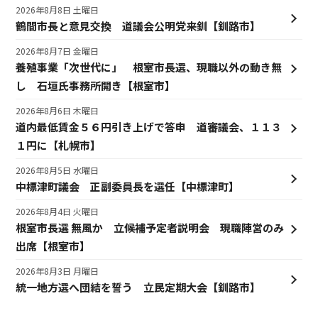
2026年8月8日 土曜日
鶴間市長と意見交換 道議会公明党来釧【釧路市】
2026年8月7日 金曜日
養殖事業「次世代に」 根室市長選、現職以外の動き無
し 石垣氏事務所開き【根室市】
2026年8月6日 木曜日
道内最低賃金５６円引き上げで答申 道審議会、１１３
１円に【札幌市】
2026年8月5日 水曜日
中標津町議会 正副委員長を選任【中標津町】
2026年8月4日 火曜日
根室市長選 無風か 立候補予定者説明会 現職陣営のみ
出席【根室市】
2026年8月3日 月曜日
統一地方選へ団結を誓う 立民定期大会【釧路市】