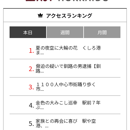
アクセスランキング
本日
週間
月間
夏の夜空に大輪の花 くしろ港
ま...
脅迫の疑いで釧路の男逮捕【釧
路...
１１００人中心市街踊り歩く
市...
金色の大みこし巡幸 駅前７年
ぶ...
家族との再会に喜び 駅や空
港、...