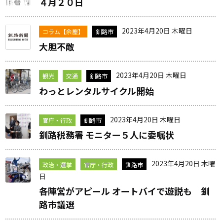
４月２０日
2023年4月20日 木曜日
コラム【余塵】
釧路市
大胆不敵
2023年4月20日 木曜日
観光
交通
釧路市
わっとレンタルサイクル開始
2023年4月20日 木曜日
官庁・行政
釧路市
釧路税務署 モニター５人に委嘱状
2023年4月20日 木曜
政治・選挙
官庁・行政
釧路市
日
各陣営がアピール オートバイで遊説も 釧
路市議選