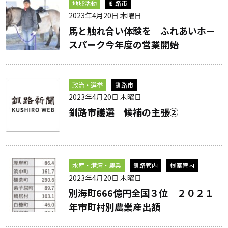
地域活動
釧路市
2023年4月20日 木曜日
馬と触れ合い体験を ふれあいホー
スパーク今年度の営業開始
政治・選挙
釧路市
2023年4月20日 木曜日
釧路市議選 候補の主張②
水産・港湾・農業
釧路管内
根室管内
2023年4月20日 木曜日
別海町666億円全国３位 ２０２１
年市町村別農業産出額