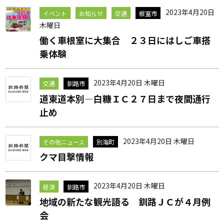
2023年4月20日
イベント
お知らせ
交通
根室市
木曜日
働く車根室に大集合 ２３日にはしご車搭
乗体験
2023年4月20日 木曜日
交通
釧路市
道東道本別―白糠ＩＣ２７日まで夜間通行
止め
2023年4月20日 木曜日
その他ニュース
別海町
クマ目撃情報
2023年4月20日 木曜日
経済
釧路市
地域の新たな観光語る 釧路ＪＣが４月例
会