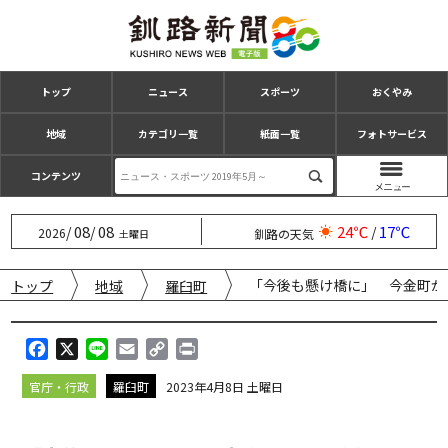
トップ
ニュース
スポーツ
おくやみ
地域
カテゴリ一覧
紙面一覧
フォトサービス
コンテンツ
08
08
24℃
17℃
/
/
/
2026
釧路の天気
土曜日
「今後も懸け橋に」 今金町か
トップ
地域
羅臼町
F
X
L
E
C
P
a
i
m
o
r
官庁・行政
羅臼町
2023年4月8日 土曜日
c
n
a
p
i
e
e
i
y
n
b
l
L
t