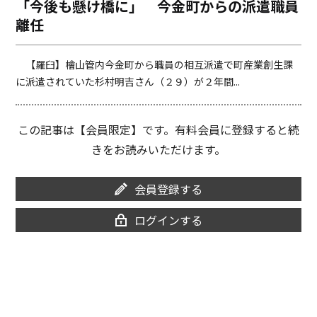
「今後も懸け橋に」 今金町からの派遣職員
o
i
離任
o
n
k
k
【羅臼】檜山管内今金町から職員の相互派遣で町産業創生課
に派遣されていた杉村明吉さん（２９）が２年間...
この記事は【会員限定】です。有料会員に登録すると続
きをお読みいただけます。
会員登録する
ログインする