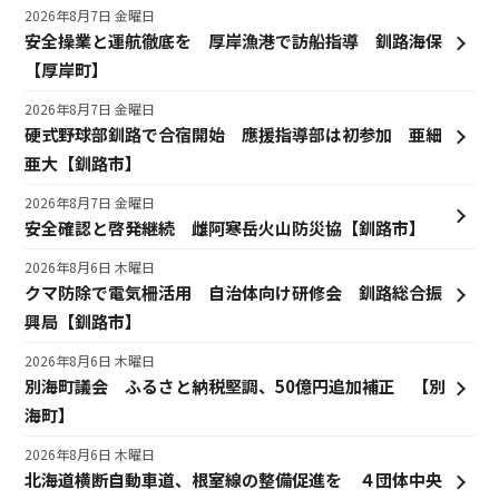
2026年8月7日 金曜日
安全操業と運航徹底を 厚岸漁港で訪船指導 釧路海保
【厚岸町】
2026年8月7日 金曜日
硬式野球部釧路で合宿開始 應援指導部は初参加 亜細
亜大【釧路市】
2026年8月7日 金曜日
安全確認と啓発継続 雌阿寒岳火山防災協【釧路市】
2026年8月6日 木曜日
クマ防除で電気柵活用 自治体向け研修会 釧路総合振
興局【釧路市】
2026年8月6日 木曜日
別海町議会 ふるさと納税堅調、50億円追加補正 【別
海町】
2026年8月6日 木曜日
北海道横断自動車道、根室線の整備促進を ４団体中央