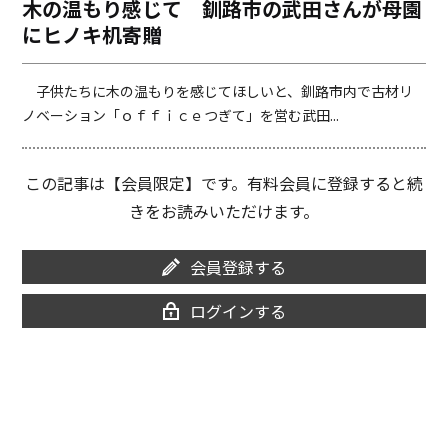
木の温もり感じて 釧路市の武田さんが母園
o
i
にヒノキ机寄贈
o
n
k
k
子供たちに木の温もりを感じてほしいと、釧路市内で古材リ
ノベーション「ｏｆｆｉｃｅつぎて」を営む武田...
この記事は【会員限定】です。有料会員に登録すると続
きをお読みいただけます。
会員登録する
ログインする