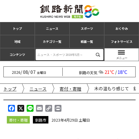
トップ
ニュース
スポーツ
おくやみ
地域
カテゴリ一覧
紙面一覧
フォトサービス
コンテンツ
08
07
21℃
18℃
/
/
/
2026
釧路の天気
金曜日
木の温もり感じて 釧
トップ
ニュース
寄付・寄贈
F
X
L
E
C
P
a
i
m
o
r
寄付・寄贈
釧路市
2023年4月29日 土曜日
c
n
a
p
i
e
e
i
y
n
b
l
L
t