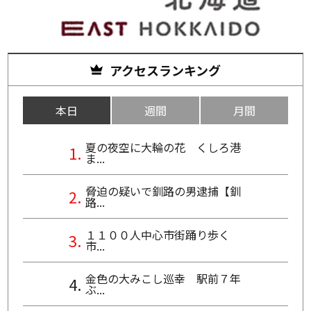
アクセスランキング
本日
週間
月間
夏の夜空に大輪の花 くしろ港
ま...
脅迫の疑いで釧路の男逮捕【釧
路...
１１００人中心市街踊り歩く
市...
金色の大みこし巡幸 駅前７年
ぶ...