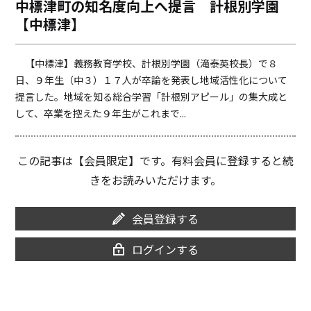
中標津町の知名度向上へ提言 計根別学園
o
i
【中標津】
o
n
k
k
【中標津】義務教育学校、計根別学園（滝泰英校長）で８
日、９年生（中３）１７人が卒論を発表し地域活性化について
提言した。地域を知る総合学習「計根別アピール」の集大成と
して、卒業を控えた９年生がこれまで...
この記事は【会員限定】です。有料会員に登録すると続
きをお読みいただけます。
会員登録する
ログインする