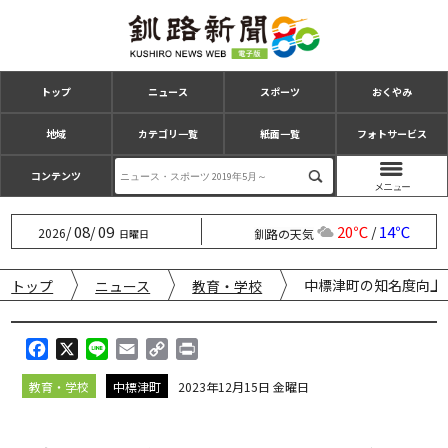
トップ
ニュース
スポーツ
おくやみ
地域
カテゴリ一覧
紙面一覧
フォトサービス
コンテンツ
08
09
20℃
14℃
/
/
/
2026
釧路の天気
日曜日
中標津町の知名度向上
トップ
ニュース
教育・学校
F
X
L
E
C
P
a
i
m
o
r
教育・学校
中標津町
2023年12月15日 金曜日
c
n
a
p
i
e
e
i
y
n
b
l
L
t