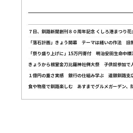
７日、釧路新聞創刊８０周年記念 くしろ港まつり花
「落石計画」きょう開幕 テーマは繕いの作法 旧
「祭り盛り上げに」15万円寄付 明治安田生命中標
きょうから根室金刀比羅神社例大祭 子供奴参加で
１億円の重さ実感 銀行の仕組み学ぶ 道銀釧路支
食や物産で釧路楽しむ あすまでグルメガーデン、