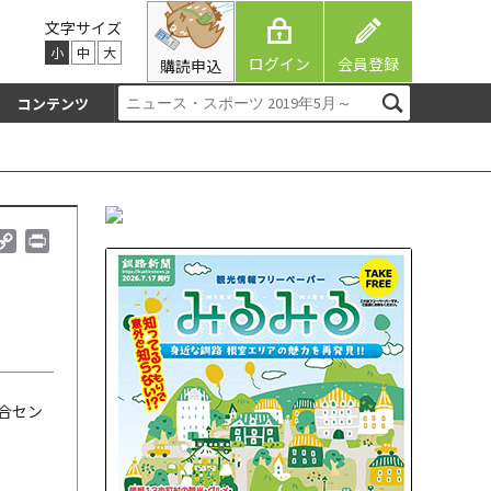
文字サイズ
小
中
大
ログイン
会員登録
購読申込
コンテンツ
C
P
o
r
p
i
y
n
L
t
i
n
k
合セン