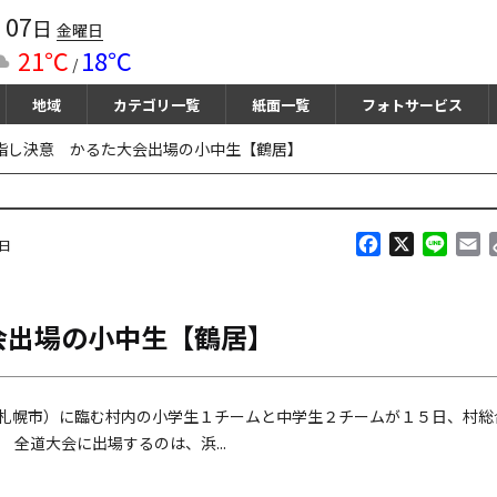
07
月
日
金曜日
21℃
18℃
/
地域
カテゴリ一覧
紙面一覧
フォトサービス
指し決意 かるた大会出場の小中生【鶴居】
F
X
L
E
曜日
a
i
m
c
n
a
e
e
i
会出場の小中生【鶴居】
b
l
o
o
k
札幌市）に臨む村内の小学生１チームと中学生２チームが１５日、村総
全道大会に出場するのは、浜...