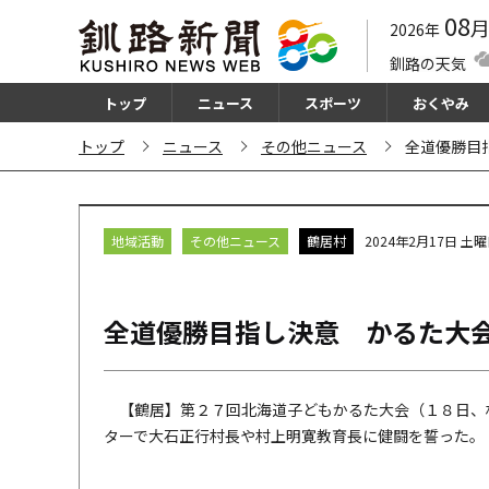
08
2026年
釧路の天気
トップ
ニュース
スポーツ
おくやみ
トップ
ニュース
その他ニュース
全道優勝目
地域活動
その他ニュース
鶴居村
2024年2月17日 土
全道優勝目指し決意 かるた大
【鶴居】第２７回北海道子どもかるた大会（１８日、
ターで大石正行村長や村上明寛教育長に健闘を誓った。 