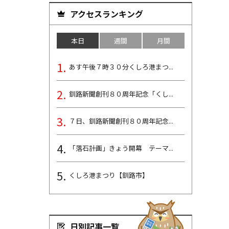
アクセスランキング
本日
週間
月間
あす午後７時３０分くしろ港まつ...
釧路新聞創刊８０周年記念「くし...
７日、釧路新聞創刊８０周年記念...
「落石計画」きょう開幕 テーマ...
くしろ港まつり【釧路市】
日別記事一覧