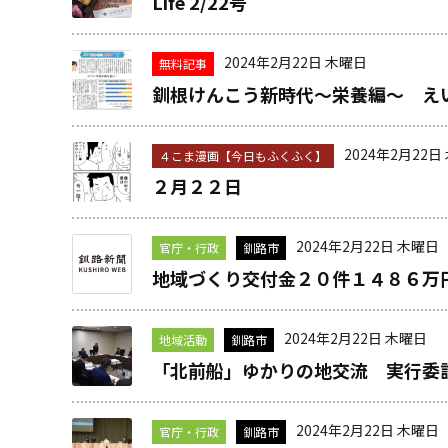
Life 2/22号
2024年2月22日 木曜日
無料記事
釧根けんこう新時代～栄養編～ え
2024年2月22日
４こま漫画【今日もふくふく】
２月２２日
2024年2月22日 木曜日
官庁・行政
釧路市
地域づくり交付金２０件１４８６万
2024年2月22日 木曜日
地域活動
釧路市
「北前船」ゆかりの地交流 実行委
2024年2月22日 木曜日
官庁・行政
釧路市