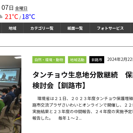
07
月
日
金曜日
21℃
18℃
/
地域
カテゴリ一覧
紙面一覧
フォトサービス
2024年2月2
自然・環境・動物
地域活動
釧路市
タンチョウ生息地分散継続 保
検討会【釧路市】
環境省は２１日、２０２３年度タンチョウ保護増殖
路市交流プラザさいわいとオンラインで開催し、２２
実施結果と２３年度の中間報告、２４年度の実施予定
報告した。 毎年１～２...