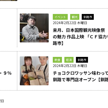
イベント
観光
釧路市
2024年2月22日 木曜日
来月、日本国際観光映像祭
の魅力 作品上映 「ＣＦ協
路市】
飲食
経済
釧路市
2024年2月22日 木曜日
・９％
チョコクロワッサン味わっ
釧路で専門店オープン【釧
曜日