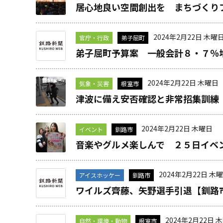
居心地良い空間創出を まちづくり
2024年2月22日 木曜
官庁・行政
弟子屈町
弟子屈町予算案 一般会計８・７％
2024年2月22日 木曜日
気象・災害
根室市
津波に備え安否確認と非常招集訓練
2024年2月22日 木曜日
イベント
釧路市
音楽やグルメ楽しんで ２５日イベ
2024年2月22日 木
アイスホッケー
釧路市
ワイルズ齊藤、矢野選手引退【釧路
2024年2月22日 
自然・環境・動物
根室市