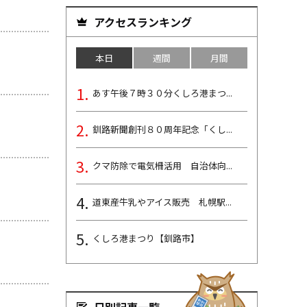
アクセスランキング
本日
週間
月間
あす午後７時３０分くしろ港まつ...
釧路新聞創刊８０周年記念「くし...
クマ防除で電気柵活用 自治体向...
道東産牛乳やアイス販売 札幌駅...
くしろ港まつり【釧路市】
日別記事一覧