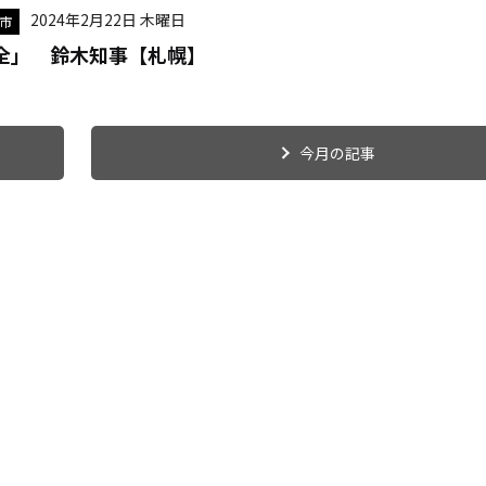
2024年2月22日 木曜日
市
全」 鈴木知事【札幌】
今月の記事