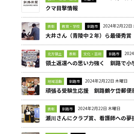
クマ目撃情報
2024年2月22日
表彰
教育・学校
釧路市
大井さん（青陵中２年）ら最優秀賞
202
北方領土
表彰
文化・芸術
釧路市
領土返還への思い力強く 釧路で小
2024年2月22日 木曜日
地域活動
釧路市
頑張る受験生応援 釧路鶴ケ岱郵便
2024年2月22日 木曜日
表彰
釧路市
瀬川さんにクラブ賞、看護師への夢