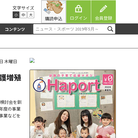
文字サイズ
小
中
大
ログイン
会員登録
購読申込
コンテンツ
2日 木曜日
護増殖
検討会を釧
年度の事業
事業などを