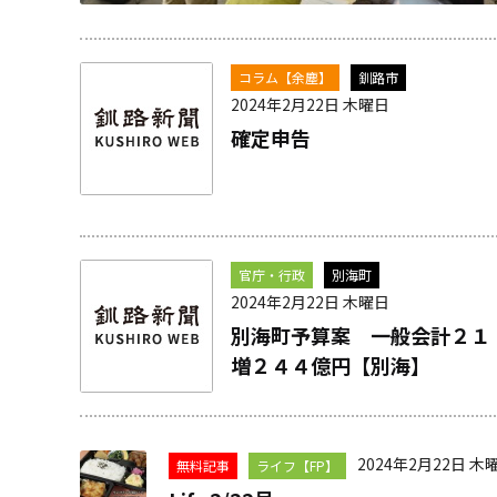
コラム【余塵】
釧路市
2024年2月22日 木曜日
確定申告
官庁・行政
別海町
2024年2月22日 木曜日
別海町予算案 一般会計２１
増２４４億円【別海】
2024年2月22日 木
無料記事
ライフ【FP】