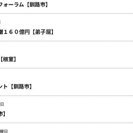
フォーラム【釧路市】
日
増１６０億円【弟子屈】
【根室】
ント【釧路市】
曜日
市】
木曜日