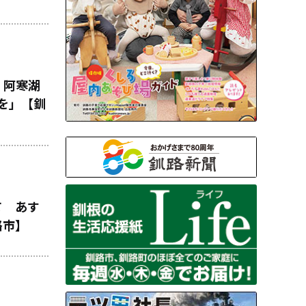
 阿寒湖
力を」【釧
て あす
路市】