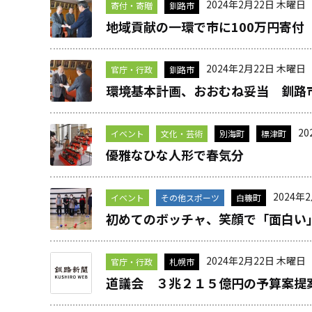
2024年2月22日 木曜日
寄付・寄贈
釧路市
地域貢献の一環で市に100万円寄付
2024年2月22日 木曜日
官庁・行政
釧路市
環境基本計画、おおむね妥当 釧路
2
イベント
文化・芸術
別海町
標津町
優雅なひな人形で春気分
2024年
イベント
その他スポーツ
白糠町
初めてのボッチャ、笑顔で「面白い
2024年2月22日 木曜日
官庁・行政
札幌市
道議会 ３兆２１５億円の予算案提