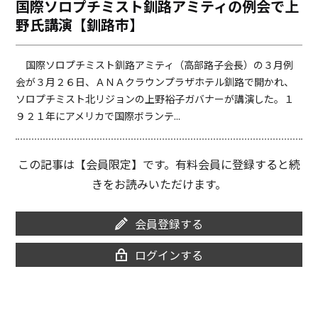
国際ソロプチミスト釧路アミティの例会で上
o
i
野氏講演【釧路市】
o
n
k
k
国際ソロプチミスト釧路アミティ（高部路子会長）の３月例
会が３月２６日、ＡＮＡクラウンプラザホテル釧路で開かれ、
ソロプチミスト北リジョンの上野裕子ガバナーが講演した。１
９２１年にアメリカで国際ボランテ...
この記事は【会員限定】です。有料会員に登録すると続
きをお読みいただけます。
会員登録する
ログインする