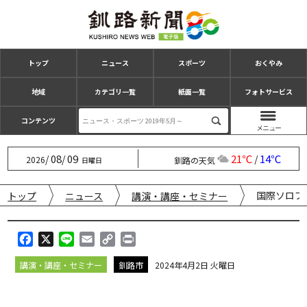
トップ
ニュース
スポーツ
おくやみ
地域
カテゴリ一覧
紙面一覧
フォトサービス
コンテンツ
08
09
21℃
14℃
/
/
/
2026
釧路の天気
日曜日
国際ソロプ
トップ
ニュース
講演・講座・セミナー
F
X
L
E
C
P
a
i
m
o
r
講演・講座・セミナー
釧路市
2024年4月2日 火曜日
c
n
a
p
i
e
e
i
y
n
b
l
L
t