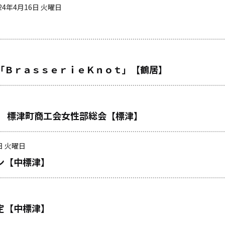
024年4月16日 火曜日
「ＢｒａｓｓｅｒｉｅＫｎｏｔ」【鶴居】
認 標津町商工会女性部総会【標津】
日 火曜日
ン【中標津】
定【中標津】