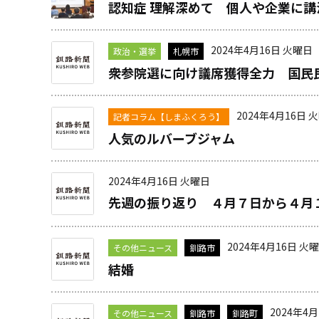
認知症 理解深めて 個人や企業に講
2024年4月16日 火曜日
政治・選挙
札幌市
衆参院選に向け議席獲得全力 国民
2024年4月16日 
記者コラム【しまふくろう】
人気のルバーブジャム
2024年4月16日 火曜日
先週の振り返り ４月７日から４月
2024年4月16日 火
その他ニュース
釧路市
結婚
2024年4
その他ニュース
釧路市
釧路町