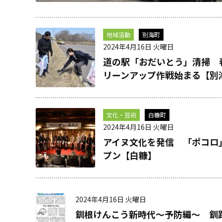
地域活動
別海町
2024年4月16日 火曜日
道の駅「おだいとう」清掃 
リーンアップ作戦始まる【別
文化・芸術
白糠町
2024年4月16日 火曜日
アイヌ文化を発信 「ポコロ
プン【白糠】
2024年4月16日 火曜日
釧根けんこう新時代～予防編～ 釧