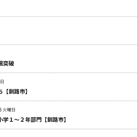
選突破
曜日
ち【釧路市】
日 火曜日
小学１～２年部門【釧路市】