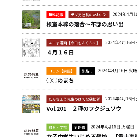
2024年4月
無料記事
テツ男社長のたわごと
根室本線の落合～布部の思い出
2024年4月16日
４こま漫画【今日もふくふく】
４月１６日
2024年4月16日 火
コラム【余塵】
釧路市
◯◯のまち
2024年4月16日
たんちょう先生のはてな探検隊
Vol.201 ２種のフクジュソウ
2024年4月16日 火曜日
教育・学校
釧路市
女子中学生いじめ不登校、「重大事