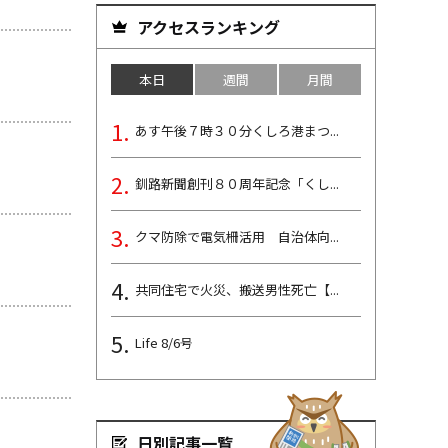
アクセスランキング
本日
週間
月間
あす午後７時３０分くしろ港まつ...
釧路新聞創刊８０周年記念「くし...
クマ防除で電気柵活用 自治体向...
共同住宅で火災、搬送男性死亡【...
Life 8/6号
日別記事一覧