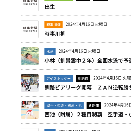
出生
2024年4月16日 火曜日
時事川柳
時事川柳
2024年4月16日 火曜日
水泳
小林（釧景雲中２年）全国水泳で予
2024年4月16日 火
アイスホッケー
釧路市
釧路ビアリーグ開幕 ＺＡＮ逆転勝
2024年4月16
空手・柔道・剣道・他
釧路市
西池（附属）２種目制覇 空手道・