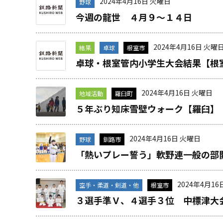
2024年4月16日 火曜日
野球
今週の龍世 ４月９～１４日
2024年4月16日 火曜
結果
卓球
根室市
卓球・根室管内小学生大会結果【根
2024年4月16日 火曜日
地域活動
羅臼町
５年ぶり知床雪壁ウォーク【羅臼】
2024年4月16日 火曜日
野球
釧路市
「熱いプレー誓う」軟野連一般の部
2024年4月16
空手・柔道・剣道・他
根室市
３選手準Ｖ、４選手３位 中標津大