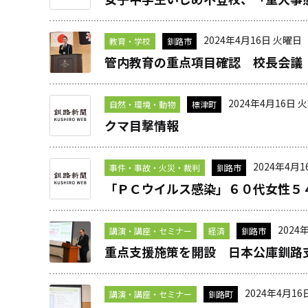
2024年4月16日 火曜日
教育・学校
釧路市
管内教育の重点項目確認 校長会議
2024年4月16日 
自然・環境・動物
標津町
クマ目撃情報
2024年4月
事件・事故・火災・裁判
釧路市
「ＰＣウイルス感染」６０代女性５
2024
講演・講座・セミナー
経済
釧路市
重点支援施策を開設 日本公庫釧路
2024年4月16
講演・講座・セミナー
釧路町