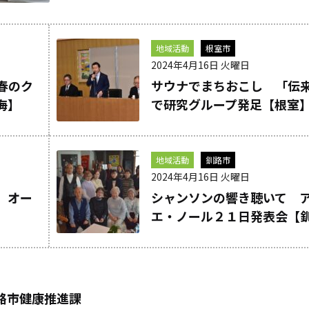
地域活動
根室市
2024年4月16日 火曜日
春のク
サウナでまちおこし 「伝
海】
で研究グループ発足【根室
地域活動
釧路市
2024年4月16日 火曜日
」オー
シャンソンの響き聴いて 
エ・ノール２１日発表会【
路市健康推進課