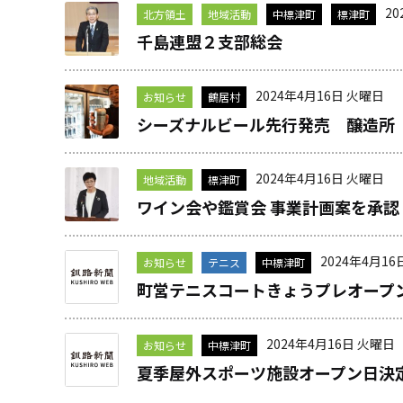
2
北方領土
地域活動
中標津町
標津町
千島連盟２支部総会
2024年4月16日 火曜日
お知らせ
鶴居村
シーズナルビール先行発売 醸造所
2024年4月16日 火曜日
地域活動
標津町
ワイン会や鑑賞会 事業計画案を承
2024年4月16
お知らせ
テニス
中標津町
町営テニスコートきょうプレオープ
2024年4月16日 火曜日
お知らせ
中標津町
夏季屋外スポーツ施設オープン日決