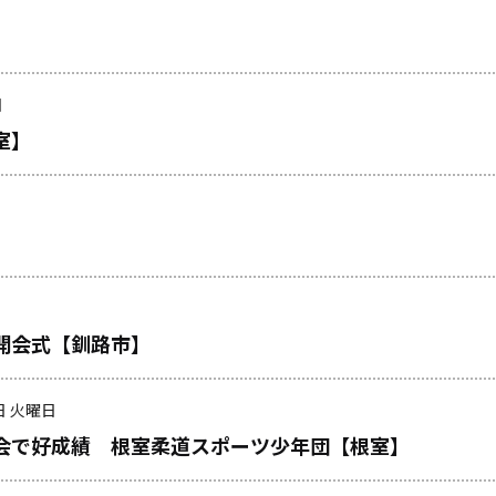
日
室】
開会式【釧路市】
日 火曜日
会で好成績 根室柔道スポーツ少年団【根室】