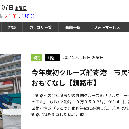
07
月
日
金曜日
21℃
18℃
/
地域
カテゴリ一覧
紙面一覧
フォトサービス
2024年4月16日 火曜日
観光
釧路市
今年度初クルーズ船寄港 市民
おもてなし【釧路市】
釧路への今年度最初の外国クルーズ船「ノルウェー
ュエル」（バハマ船籍、９万３５０２㌧）が１４日、
区第４埠頭（ふとう）東側岸壁に寄港した。乗客はバ
釧路地域を周遊したほか、市...