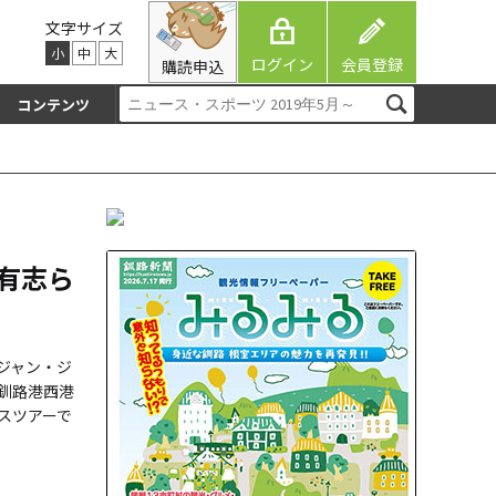
文字サイズ
小
中
大
ログイン
会員登録
購読申込
コンテンツ
有志ら
ジャン・ジ
釧路港西港
スツアーで