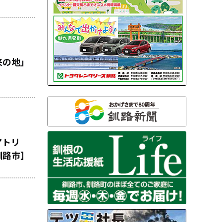
来の地」
】
アトリ
釧路市】