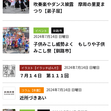
吹奏楽やダンス披露 摩周の里夏ま
つり【弟子屈】
イベント
釧路市
2024年7月14日 日曜日
子供みこし威勢よく もしりや子供
みこし祭【釧路市】
2024年7月14日 日曜日
イラスト【イラッチぱんだ】
７月１４日 第１１１回
2024年7月14日 日曜日
コラム【余塵】
近所づきあい