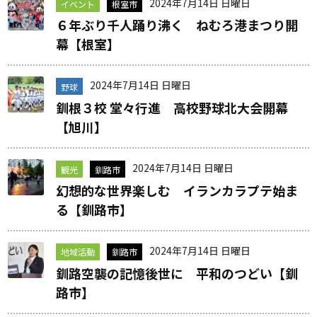
2024年7月14日 日曜日
イベント
根室市
６年ぶり千人踊り沸く ねむろ港まつり開
幕【根室】
2024年7月14日 日曜日
野球
釧根３校 堂々行進 高校野球北大会開幕
【旭川】
2024年7月14日 日曜日
観光
釧路市
幻想的な世界楽しむ イランカラプテ始ま
る【釧路市】
2024年7月14日 日曜日
地域活動
釧路市
釧路空襲の記憶後世に 平和のつどい【釧
路市】