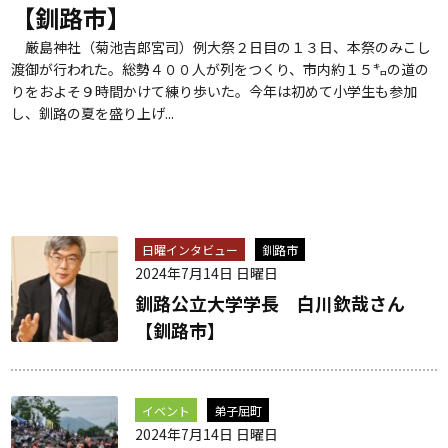
【釧路市】
厳島神社（菊池吉郎宮司）例大祭２日目の１３日、本祭のみこし
渡御が行われた。総勢４００人が列をつくり、市内約１５㌔の道の
りをおよそ９時間かけて練り歩いた。今年は初めて小学生も参加
し、釧路の夏を盛り上げ...
日曜インタビュー
釧路市
2024年7月14日 日曜日
釧路公立大学学長 白川欽哉さん
【釧路市】
イベント
弟子屈町
2024年7月14日 日曜日