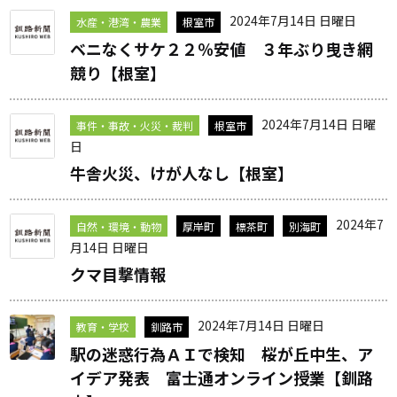
2024年7月14日 日曜日
水産・港湾・農業
根室市
ベニなくサケ２２％安値 ３年ぶり曳き網
競り【根室】
2024年7月14日 日曜
事件・事故・火災・裁判
根室市
日
牛舎火災、けが人なし【根室】
2024年7
自然・環境・動物
厚岸町
標茶町
別海町
月14日 日曜日
クマ目撃情報
2024年7月14日 日曜日
教育・学校
釧路市
駅の迷惑行為ＡＩで検知 桜が丘中生、ア
イデア発表 富士通オンライン授業【釧路