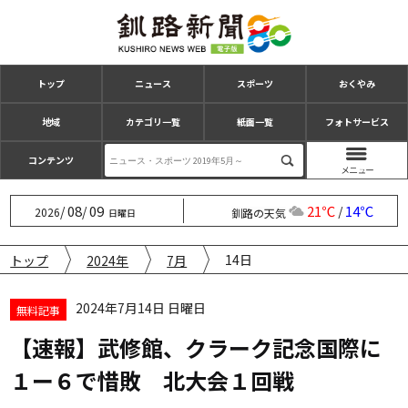
トップ
ニュース
スポーツ
おくやみ
地域
カテゴリ一覧
紙面一覧
フォトサービス
コンテンツ
08
09
21℃
14℃
/
/
/
2026
釧路の天気
日曜日
14日
トップ
2024年
7月
2024年7月14日 日曜日
無料記事
【速報】武修館、クラーク記念国際に
１ー６で惜敗 北大会１回戦
...