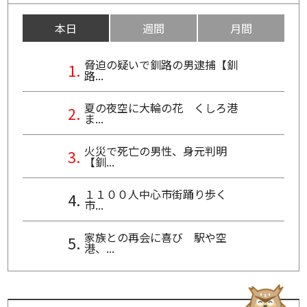
本日
週間
月間
脅迫の疑いで釧路の男逮捕【釧
路...
夏の夜空に大輪の花 くしろ港
ま...
火災で死亡の男性、身元判明
【釧...
１１００人中心市街踊り歩く
市...
家族との再会に喜び 駅や空
港、...