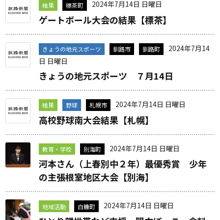
2024年7月14日 日曜日
結果
標茶町
ゲートボール大会の結果【標茶】
2024年7月14
きょうの地元スポーツ
釧路市
釧路町
日 日曜日
きょうの地元スポーツ ７月14日
2024年7月14日 日曜日
結果
野球
札幌市
高校野球南大会結果【札幌】
2024年7月14日 日曜日
教育・学校
別海町
河本さん（上春別中２年）最優秀賞 少年
の主張根室地区大会【別海】
2024年7月14日 日曜日
地域活動
白糠町