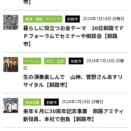
市】
2024年7月14日 日曜日
講演・講座・セミナー
釧路市
暮らしに役立つお金テーマ 20日釧路でＦ
Ｐフォーラムでセミナーや相談会【釧路
市】
2024年7月14日 日曜
イベント
文化・芸術
釧路市
日
生の演奏楽しんで 山神、菅野さんあすリ
サイタル【釧路市】
2024年7月14日 日曜日
地域活動
釧路市
来年６月に30周年記念事業 釧路アミティ
新役員、本社で抱負【釧路市】