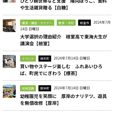
ひとり親世帯など支援 陽向ぼっこ、食料
や生活雑貨贈る【白糠】
2024年7月
講演・講座・セミナー
教育・学校
根室市
14日 日曜日
大学選択の理由紹介 根室高で東海大生が
講演会【根室】
2024年7月14日 日曜日
イベント
標茶町
買い物やステージ楽しむ ふれあいひろ
ば、町民でにぎわう【標茶】
2024年7月14日 日曜日
地域活動
厚岸町
幼稚園児を笑顔に 厚岸のナリテツ、遊具
を無償改修【厚岸】