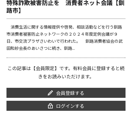
特殊詐欺被害防止を 消費者ネット会議【釧
o
i
路市】
o
n
k
k
消費生活に関する情報提供や啓発、相談活動などを行う釧路
市消費者被害防止ネットワークの２０２４年度定例会議が９
日、市交流プラザさいわいで行われた。 釧路消費者協会の武
田和紗会長のあいさつに続き、釧路...
この記事は【会員限定】です。有料会員に登録すると続
きをお読みいただけます。
会員登録する
ログインする