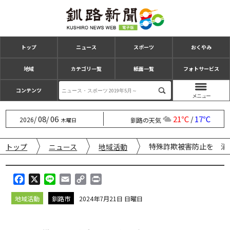
トップ
ニュース
スポーツ
おくやみ
地域
カテゴリ一覧
紙面一覧
フォトサービス
コンテンツ
08
06
21℃
17℃
/
/
/
2026
釧路の天気
木曜日
特殊詐欺被害防止を 消
トップ
ニュース
地域活動
F
X
L
E
C
P
a
i
m
o
r
地域活動
釧路市
2024年7月21日 日曜日
c
n
a
p
i
e
e
i
y
n
b
l
L
t