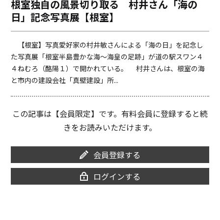
根室独自の風景切り取る 村井さん「海の
o
i
日」記念写真展【根室】
o
n
k
k
【根室】写真愛好家の村井敏さんによる「海の日」を記念し
た写真展「根室半島豊かな海～海皇の足跡」が道の駅スワン４
４ねむろ（酪陽１）で開かれている。 村井さんは、根室の海
と市内の建設会社「真壁建設」所...
この記事は【会員限定】です。有料会員に登録すると続
きをお読みいただけます。
会員登録する
ログインする