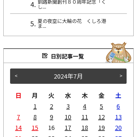
釧路新聞創刊８０周年記念「く
し...
夏の夜空に大輪の花 くしろ港
ま...
日別記事一覧
2024年7月
<
>
日
月
火
水
木
金
土
1
2
3
4
5
6
7
8
9
10
11
12
13
14
15
16
17
18
19
20