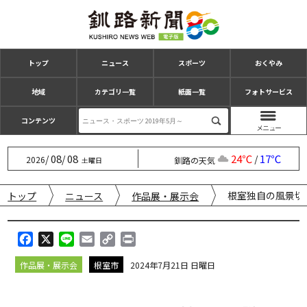
トップ
ニュース
スポーツ
おくやみ
地域
カテゴリ一覧
紙面一覧
フォトサービス
コンテンツ
08
08
24℃
17℃
/
/
/
2026
釧路の天気
土曜日
根室独自の風景切
トップ
ニュース
作品展・展示会
F
X
L
E
C
P
a
i
m
o
r
作品展・展示会
根室市
2024年7月21日 日曜日
c
n
a
p
i
e
e
i
y
n
b
l
L
t