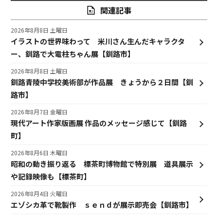
関連記事
2026年8月8日 土曜日
イラストの世界味わって 米川さん生んだキャラクタ
ー、釧路で大電柱ちゃん展【釧路市】
2026年8月8日 土曜日
釧路青陵中学校美術部が作品展 きょうから２日間【釧
路市】
2026年8月7日 金曜日
現代アート作家版画展 作品のメッセージ感じて【釧路
町】
2026年8月6日 木曜日
昭和の動き振り返る 標茶町博物館で特別展 道具展示
や記録映像も【標茶町】
2026年8月4日 火曜日
エゾシカ革で靴製作 ｓｅｎｄが展示即売会【釧路市】