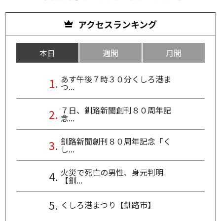
アクセスランキング
本日
週間
月間
あす午後７時３０分くしろ港ま
つ...
７日、釧路新聞創刊８０周年記
念...
釧路新聞創刊８０周年記念「く
し...
火災で死亡の男性、身元判明
【釧...
くしろ港まつり【釧路市】