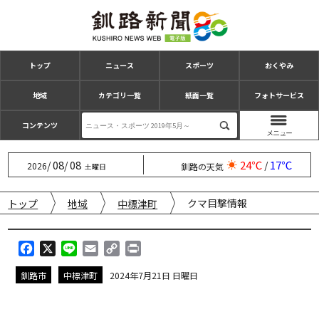
トップ
ニュース
スポーツ
おくやみ
地域
カテゴリ一覧
紙面一覧
フォトサービス
コンテンツ
08
08
24℃
17℃
/
/
/
2026
釧路の天気
土曜日
クマ目撃情報
トップ
地域
中標津町
F
X
L
E
C
P
a
i
m
o
r
釧路市
中標津町
2024年7月21日 日曜日
c
n
a
p
i
e
e
i
y
n
b
l
L
t