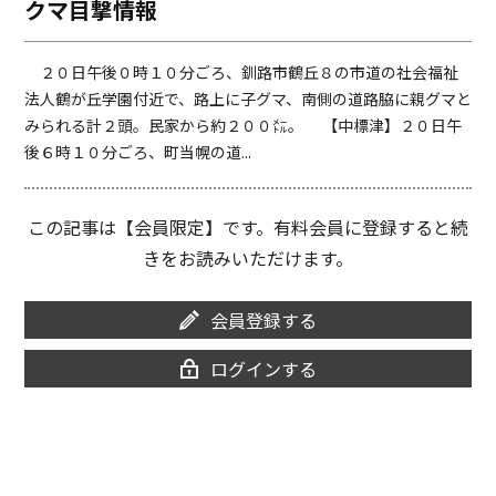
クマ目撃情報
o
i
o
n
k
k
２０日午後０時１０分ごろ、釧路市鶴丘８の市道の社会福祉
法人鶴が丘学園付近で、路上に子グマ、南側の道路脇に親グマと
みられる計２頭。民家から約２００㍍。 【中標津】２０日午
後６時１０分ごろ、町当幌の道...
この記事は【会員限定】です。有料会員に登録すると続
きをお読みいただけます。
会員登録する
ログインする