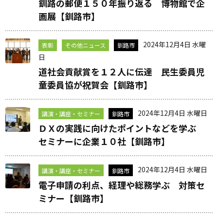
釧路の郵便１５０年振り返る 博物館で企
画展【釧路市】
2024年12月4日 水曜
表彰
その他ニュース
釧路市
日
道社会貢献賞を１２人に伝達 民生委員児
童委員協が祝賀会【釧路市】
2024年12月4日 水曜日
講演・講座・セミナー
釧路市
ＤＸの実践に向けたポイントなどを学ぶ
セミナーに企業１０社【釧路市】
2024年12月4日 水曜日
講演・講座・セミナー
釧路市
電子申請の利点、経理や総務学ぶ 対策セ
ミナー【釧路市】