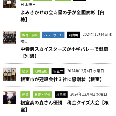
日 水曜日
よみきかせの会☆星の子が全国表彰【白
糠】
2024年12月4日 水
教育・学校
バレーボール
別海町
曜日
中春別スカイスターズが小学バレーで健闘
【別海】
2024年12月4日 水曜日
経済
地域活動
根室市
根室市が建設会社３社に感謝状【根室】
2024年12月4日 水曜日
経済
教育・学校
根室市
根室高の森さん優勝 税金クイズ大会【根
室】