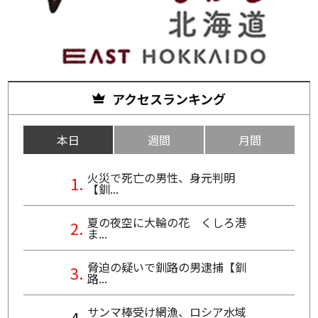
アクセスランキング
本日
週間
月間
火災で死亡の男性、身元判明
【釧...
夏の夜空に大輪の花 くしろ港
ま...
脅迫の疑いで釧路の男逮捕【釧
路...
サンマ棒受け網漁、ロシア水域