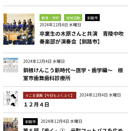
教育・学校
地域活動
釧路市
2024年12月4日 水曜日
卒業生の木原さんと共演 青陵中吹
奏楽部が演奏会【釧路市】
2024年12月4日 水曜日
釧根けんこう新時代～医学・歯学編～ 根
室市歯舞歯科診療所
2024年12月4日 水曜日
４こま漫画【今日もふくふく】
１２月４日
2024年12月4日 水曜日
釧路市
第５部「歩く」① 元町フットパスを広め