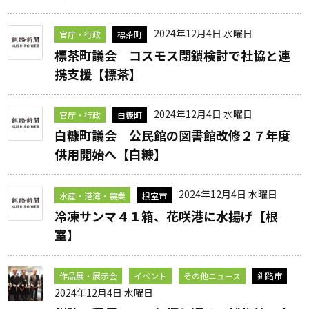
2024年12月4日 水曜日
官庁・行政
標茶町
標茶町議会 コスモス閉鎖検討で社協と連
携支援【標茶】
2024年12月4日 水曜日
官庁・行政
白糠町
白糠町議会 公民館の図書館改修２７年度
供用開始へ【白糠】
2024年12月4日 水曜日
水産・港湾・農業
根室市
冷凍サンマ４１箱、花咲港に水揚げ【根
室】
作品展・展示会
イベント
その他ニュース
釧路市
2024年12月4日 水曜日