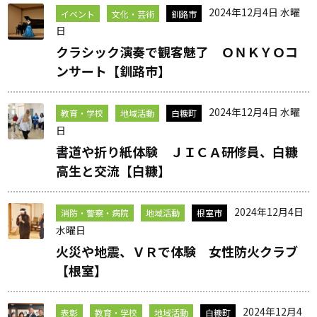
2024年12月4日 水曜
イベント
文化・芸術
釧路市
日
クラシック演奏で観客魅了 ＯＮＫＹＯコ
ンサート【釧路市】
2024年12月4日 水曜
教育・学校
地域活動
白糠町
日
書道や折り紙体験 ＪＩＣＡ研修員、白糠
高生と交流【白糠】
2024年12月4日
消防・警察・病院
地域活動
根室市
水曜日
火災や地震、ＶＲで体験 女性防火クラブ
【根室】
2024年12月4
表彰
教育・学校
地域活動
白糠町