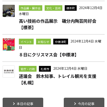
2024年12月4日
作品展・展示会
文化・芸術
標茶町
水曜日
高い技術の作品展示 磯分内陶芸同好会
【標茶】
2024年12月4日 水曜
イベント
お知らせ
中標津町
日
８日にクリスマス会【中標津】
2024年12月4日 水曜日
官庁・行政
札幌市
道議会 鈴木知事、トレイル観光を支援
【札幌】
本日の記事
今月の記事