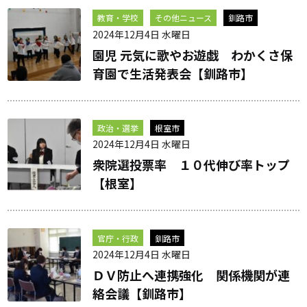
教育・学校
その他ニュース
釧路市
2024年12月4日 水曜日
園児 元気に歌やお遊戯 わかくさ保
育園で生活発表会【釧路市】
政治・選挙
根室市
2024年12月4日 水曜日
衆院選投票率 １０代伸び率トップ
【根室】
官庁・行政
釧路市
2024年12月4日 水曜日
ＤＶ防止へ連携強化 関係機関が連
絡会議【釧路市】