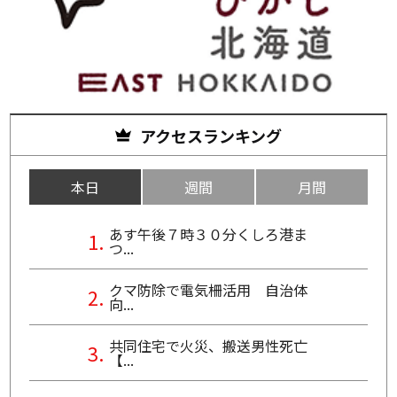
アクセスランキング
本日
週間
月間
あす午後７時３０分くしろ港ま
つ...
クマ防除で電気柵活用 自治体
向...
共同住宅で火災、搬送男性死亡
【...