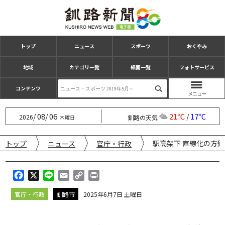
トップ
ニュース
スポーツ
おくやみ
地域
カテゴリ一覧
紙面一覧
フォトサービス
コンテンツ
08
06
21℃
17℃
/
/
/
2026
釧路の天気
木曜日
駅高架下 直線化の方
トップ
ニュース
官庁・行政
F
X
L
E
C
P
a
i
m
o
r
官庁・行政
釧路市
2025年6月7日 土曜日
c
n
a
p
i
e
e
i
y
n
b
l
L
t