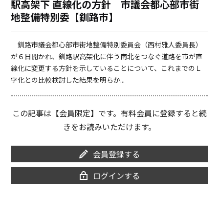
駅高架下 直線化の方針 市議会都心部市街
o
i
地整備特別委【釧路市】
o
n
k
k
釧路市議会都心部市街地整備特別委員会（西村雅人委員長）
が６日開かれ、釧路駅高架化に伴う南北をつなぐ道路を市が直
線化に変更する方針を示していることについて、これまでのＬ
字化との比較検討した結果を明らか...
この記事は【会員限定】です。有料会員に登録すると続
きをお読みいただけます。
会員登録する
ログインする