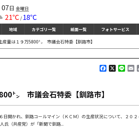
07
月
日
金曜日
21℃
18℃
/
地域
カテゴリ一覧
紙面一覧
フォトサービス
生産量は１９万5800㌧ 市議会石特委【釧路市】
F
X
L
E
a
i
m
c
n
a
e
e
i
800㌧ 市議会石特委【釧路市】
b
l
o
o
k
６日開かれ、釧路コールマイン（ＫＣＭ）の生産状況について、２０２
氏（共産党）が「新聞で釧路...