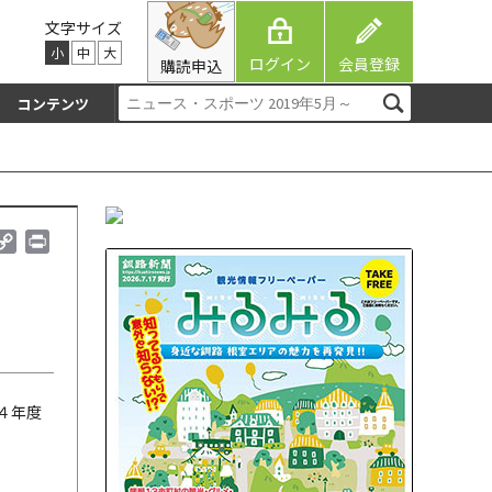
文字サイズ
小
中
大
ログイン
会員登録
購読申込
コンテンツ
C
P
o
r
p
i
y
n
L
t
i
n
k
４年度