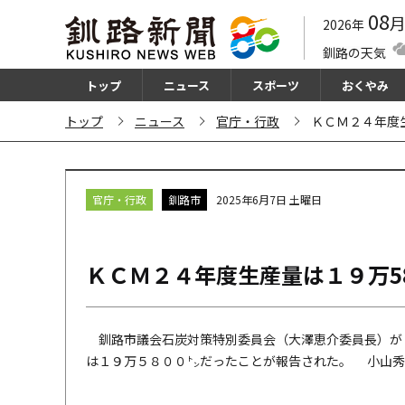
08
2026年
釧路の天気
トップ
ニュース
スポーツ
おくやみ
トップ
ニュース
官庁・行政
ＫＣＭ２４年度
官庁・行政
釧路市
2025年6月7日 土曜日
ＫＣＭ２４年度生産量は１９万5
釧路市議会石炭対策特別委員会（大澤恵介委員長）が
は１９万５８００㌧だったことが報告された。 小山秀人