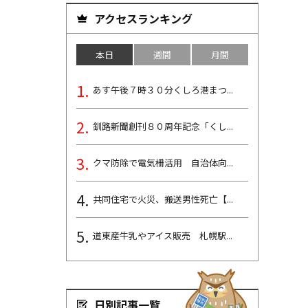
アクセスランキング
本日
週間
月間
あす午後７時３０分くしろ港まつ...
釧路新聞創刊８０周年記念「くし...
クマ防除で電気柵活用 自治体向...
共同住宅で火災、搬送男性死亡【...
道東産牛乳やアイス販売 札幌駅...
日別記事一覧