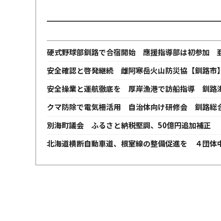
硬式野球部釧路で合宿開始 應援指導部は初参加 
安全確認と啓発継続 雌阿寒岳火山防災協【釧路市
安全操業と運航徹底を 厚岸漁港で訪船指導 釧路
クマ防除で電気柵活用 自治体向け研修会 釧路総
別海町議会 ふるさと納税堅調、50億円追加補正 
北海道横断自動車道、根室線の整備促進を ４団体