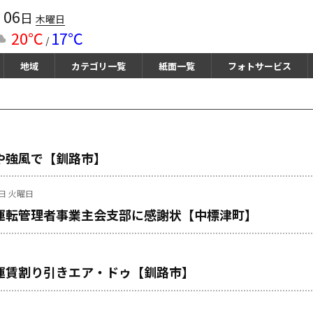
06
月
日
木曜日
20℃
17℃
/
地域
カテゴリ一覧
紙面一覧
フォトサービス
や強風で【釧路市】
7日 火曜日
運転管理者事業主会支部に感謝状【中標津町】
運賃割り引きエア・ドゥ【釧路市】