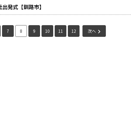
社出発式【釧路市】
7
8
9
10
11
12
次へ