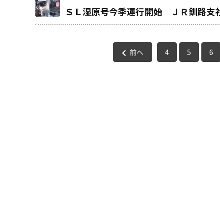
ＳＬ湿原号今季運行開始 ＪＲ釧路支
前へ
4
5
6