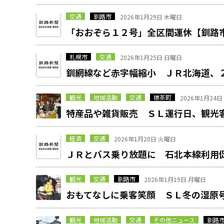
交通
釧路市
2026年1月29日 木曜日
「おおぞら１２号」全区間運休【釧路
札幌市
交通
2026年1月25日 日曜日
釧網線など赤字幅縮小 ＪＲ北海道、
観光
地域活動
交通
標茶町
2026年1月24
特産品や雑貨販売 ＳＬ運行日、観光
経済
交通
2026年1月20日 火曜日
ＪＲとバス乗り放題に 石北本線利用
観光
交通
釧路市
2026年1月19日 月曜日
おもてなしに乗客笑顔 ＳＬ冬の湿原
観光
地域活動
交通
その他ニュース
釧路