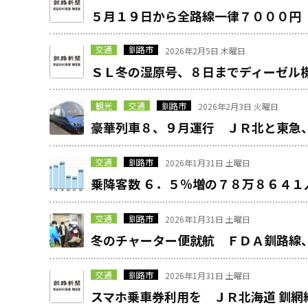
５月１９日から全路線一律７０００円
交通
釧路市
2026年2月5日 木曜日
ＳＬ冬の湿原号、８日までディーゼル
観光
交通
釧路市
2026年2月3日 火曜日
豪華列車８、９月運行 ＪＲ北と東急
交通
釧路市
2026年1月31日 土曜日
乗降客数 ６．５％増の７８万８６４
交通
釧路市
2026年1月31日 土曜日
冬のチャーター便就航 ＦＤＡ釧路線
交通
釧路市
2026年1月31日 土曜日
スマホ乗車券利用を ＪＲ北海道 釧網