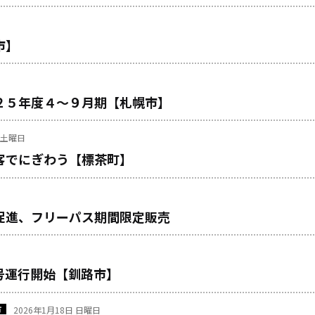
市】
２５年度４～９月期【札幌市】
日 土曜日
客でにぎわう【標茶町】
促進、フリーパス期間限定販売
号運行開始【釧路市】
市
2026年1月18日 日曜日