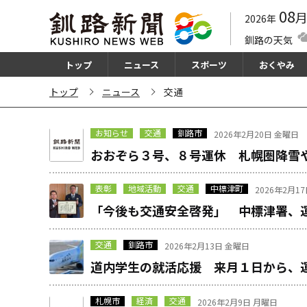
08
2026年
釧路の天気
トップ
ニュース
スポーツ
おくやみ
トップ
ニュース
交通
お知らせ
交通
釧路市
2026年2月20日 金曜日
おおぞら３号、８号運休 札幌圏降雪
表彰
地域活動
交通
中標津町
2026年2月1
「今後も交通安全啓発」 中標津署、
交通
釧路市
2026年2月13日 金曜日
道内学生の就活応援 来月１日から、
札幌市
経済
交通
2026年2月9日 月曜日