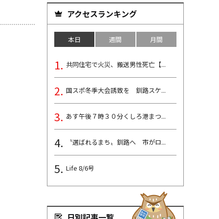
アクセスランキング
本日
週間
月間
共同住宅で火災、搬送男性死亡【...
国スポ冬季大会誘致を 釧路スケ...
あす午後７時３０分くしろ港まつ...
〝選ばれるまち〟釧路へ 市がロ...
Life 8/6号
日別記事一覧