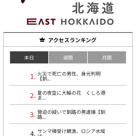
アクセスランキング
本日
週間
月間
火災で死亡の男性、身元判明
【釧...
夏の夜空に大輪の花 くしろ港
ま...
脅迫の疑いで釧路の男逮捕【釧
路...
サンマ棒受け網漁、ロシア水域
は...