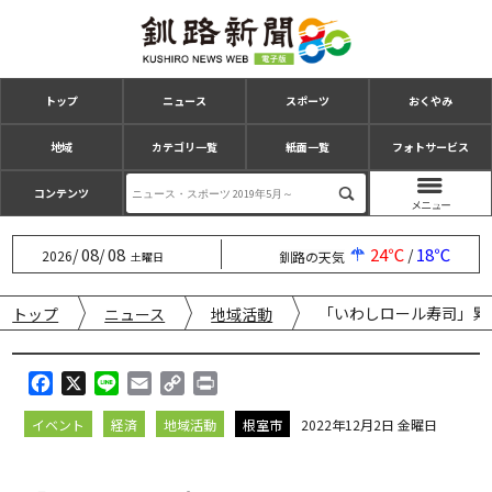
トップ
ニュース
スポーツ
おくやみ
地域
カテゴリ一覧
紙面一覧
フォトサービス
コンテンツ
08
08
24℃
18℃
/
/
/
2026
釧路の天気
土曜日
「いわしロール寿司」累
トップ
ニュース
地域活動
F
X
L
E
C
P
a
i
m
o
r
イベント
経済
地域活動
根室市
2022年12月2日 金曜日
c
n
a
p
i
e
e
i
y
n
b
l
L
t