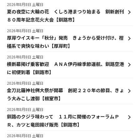
2026年8月8日 土曜日
夏の夜空に大輪の花 くしろ港まつり始まる 釧新創刊
８０周年記念花火大会【釧路市】
2026年8月8日 土曜日
厚岸ウイスキー「秋分」発売 きょうから受け付け、柑
橘系で爽快な味わい【厚岸町】
2026年8月8日 土曜日
横断幕掲げ乗客歓迎 ＡＮＡ伊丹線季節運航、釧路空港
に初便到着【釧路市】
2026年8月8日 土曜日
金刀比羅神社例大祭が開幕 創祀２２０年の節目、きょ
う大みこし渡御【根室市】
2026年8月8日 土曜日
釧路のクジラ味わって １１月に開催のフォーラムＰ
Ｒ、カツと竜田揚げ販売【釧路市】
2026年8月8日 土曜日