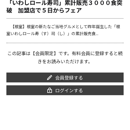
「いわしロール寿司」累計販売３０００食突
o
i
破 加盟店で５日からフェア
o
n
k
k
【根室】根室の新たなご当地グルメとして昨年誕生した「根
室いわしロール寿（す）司（し）」の累計販売食...
この記事は【会員限定】です。有料会員に登録すると続
きをお読みいただけます。
会員登録する
ログインする