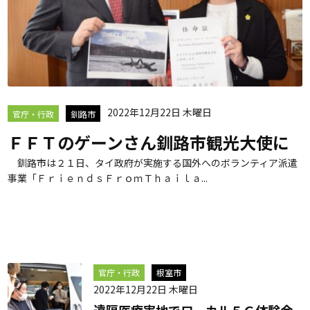
2022年12月22日 木曜日
官庁・行政
釧路市
ＦＦＴのゲーンさん釧路市観光大使に
釧路市は２１日、タイ政府が実施する国外へのボランティア派遣
事業「ＦｒｉｅｎｄｓＦｒｏｍＴｈａｉｌａ...
官庁・行政
根室市
2022年12月22日 木曜日
遠隔医療実地でローカル５Ｇ体験会