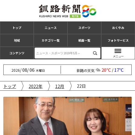
トップ
ニュース
スポーツ
おくやみ
地域
カテゴリ一覧
紙面一覧
フォトサービス
コンテンツ
08
06
20℃
17℃
/
/
/
2026
釧路の天気
木曜日
22日
トップ
2022年
12月