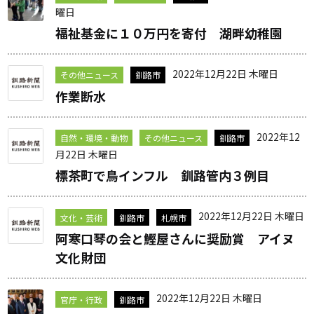
曜日
福祉基金に１０万円を寄付 湖畔幼稚園
2022年12月22日 木曜日
その他ニュース
釧路市
作業断水
2022年12
自然・環境・動物
その他ニュース
釧路市
月22日 木曜日
標茶町で鳥インフル 釧路管内３例目
2022年12月22日 木曜日
文化・芸術
釧路市
札幌市
阿寒口琴の会と鰹屋さんに奨励賞 アイヌ
文化財団
2022年12月22日 木曜日
官庁・行政
釧路市