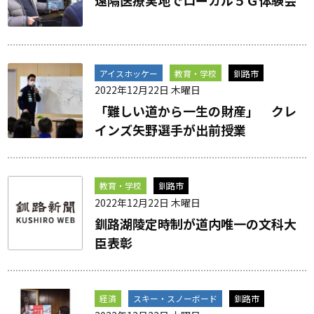
アイスホッケー
教育・学校
釧路市
2022年12月22日 木曜日
「難しい道から一生の財産」 クレ
インズ矢野選手が出前授業
教育・学校
釧路市
2022年12月22日 木曜日
釧路湖陵定時制が道内唯一の文科大
臣表彰
経済
スキー・スノーボード
釧路市