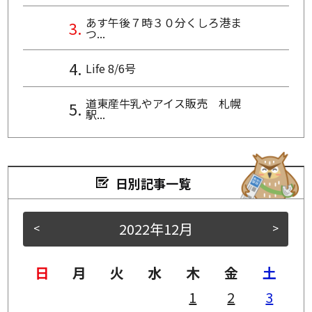
あす午後７時３０分くしろ港ま
つ...
Life 8/6号
道東産牛乳やアイス販売 札幌
駅...
日別記事一覧
2022年12月
<
>
日
月
火
水
木
金
土
1
2
3