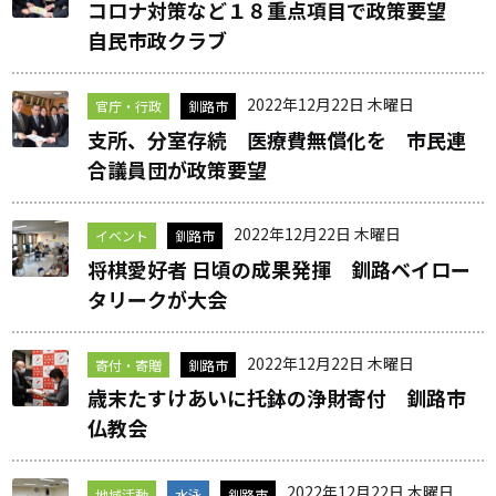
コロナ対策など１８重点項目で政策要望
自民市政クラブ
2022年12月22日 木曜日
官庁・行政
釧路市
支所、分室存続 医療費無償化を 市民連
合議員団が政策要望
2022年12月22日 木曜日
イベント
釧路市
将棋愛好者 日頃の成果発揮 釧路ベイロー
タリークが大会
2022年12月22日 木曜日
寄付・寄贈
釧路市
歳末たすけあいに托鉢の浄財寄付 釧路市
仏教会
2022年12月22日 木曜日
地域活動
水泳
釧路市