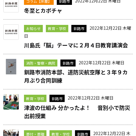
2022年12月22日 木曜日
コラム【余塵】
釧路市
冬至とカボチャ
2022年12月22日 木曜
お知らせ
教育・学校
釧路市
日
川島氏「脳」テーマに２月４日教育講演会
2022年12月22日 木曜日
消防・警察・病院
釧路市
釧路市消防本部、道防災航空隊と３年９カ
月ぶり合同訓練
2022年12月22日 木曜日
教育・学校
釧路市
津波の仕組み 分かったよ！ 音別小で防災
出前授業
2022年12月22日 木
寄付・寄贈
教育・学校
釧路市