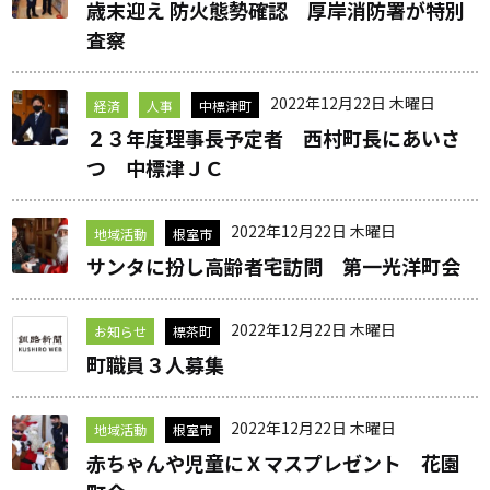
歳末迎え 防火態勢確認 厚岸消防署が特別
査察
2022年12月22日 木曜日
経済
人事
中標津町
２３年度理事長予定者 西村町長にあいさ
つ 中標津ＪＣ
2022年12月22日 木曜日
地域活動
根室市
サンタに扮し高齢者宅訪問 第一光洋町会
2022年12月22日 木曜日
お知らせ
標茶町
町職員３人募集
2022年12月22日 木曜日
地域活動
根室市
赤ちゃんや児童にＸマスプレゼント 花園