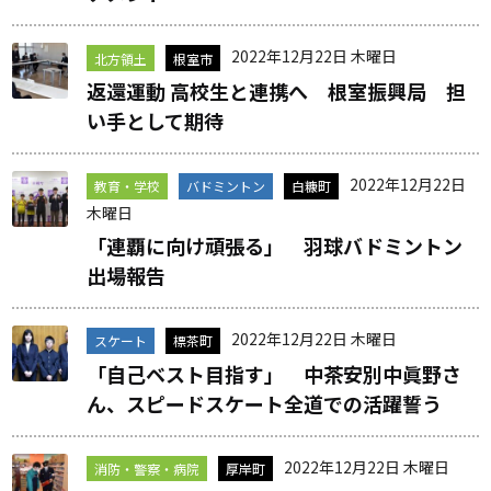
2022年12月22日 木曜日
北方領土
根室市
返還運動 高校生と連携へ 根室振興局 担
い手として期待
2022年12月22日
教育・学校
バドミントン
白糠町
木曜日
「連覇に向け頑張る」 羽球バドミントン
出場報告
2022年12月22日 木曜日
スケート
標茶町
「自己ベスト目指す」 中茶安別中眞野さ
ん、スピードスケート全道での活躍誓う
2022年12月22日 木曜日
消防・警察・病院
厚岸町