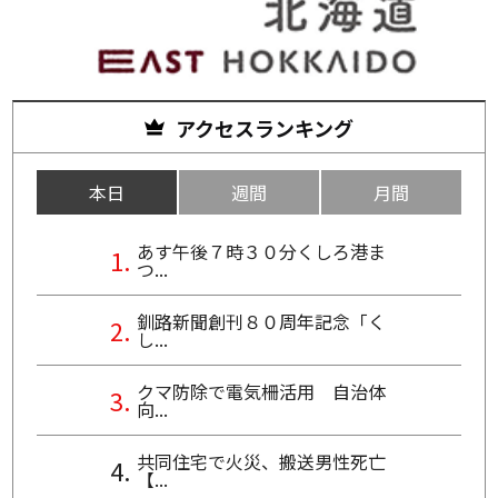
アクセスランキング
本日
週間
月間
あす午後７時３０分くしろ港ま
つ...
釧路新聞創刊８０周年記念「く
し...
クマ防除で電気柵活用 自治体
向...
共同住宅で火災、搬送男性死亡
【...