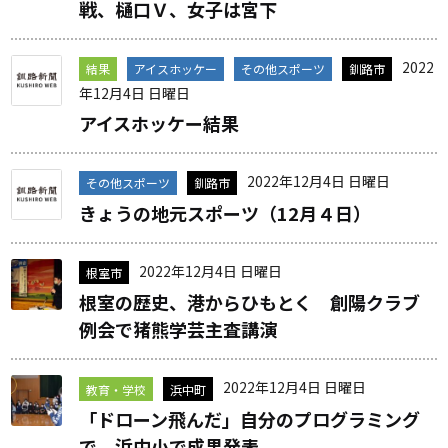
戦、樋口Ｖ、女子は宮下
2022
結果
アイスホッケー
その他スポーツ
釧路市
年12月4日 日曜日
アイスホッケー結果
2022年12月4日 日曜日
その他スポーツ
釧路市
きょうの地元スポーツ（12月４日）
2022年12月4日 日曜日
根室市
根室の歴史、港からひもとく 創陽クラブ
例会で猪熊学芸主査講演
2022年12月4日 日曜日
教育・学校
浜中町
「ドローン飛んだ」自分のプログラミング
で 浜中小で成果発表