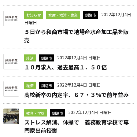
2022年12月4日
お知らせ
水産・港湾・農業
釧路市
日曜日
５日から和商市場で地場産水産加工品を販
売
2022年12月4日 日曜日
経済
釧路市
１０月求人、過去最高１．５０倍
2022年12月4日 日曜日
経済
釧路市
高校新卒の内定率、６７・３％で前年並み
2022年12月4日 日曜日
教育・学校
釧路市
ストレス解消、体操で 義務教育学校で専
門家出前授業