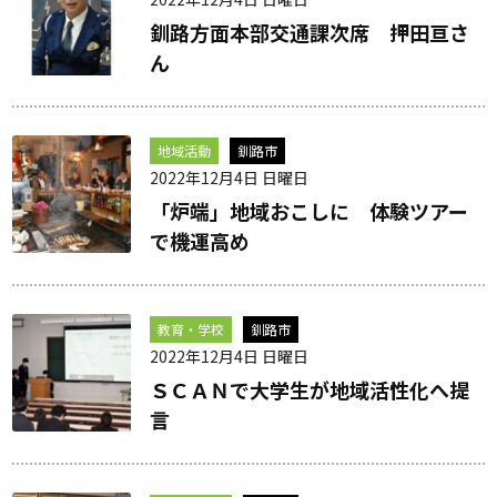
釧路方面本部交通課次席 押田亘さ
ん
地域活動
釧路市
2022年12月4日 日曜日
「炉端」地域おこしに 体験ツアー
で機運高め
教育・学校
釧路市
2022年12月4日 日曜日
ＳＣＡＮで大学生が地域活性化へ提
言