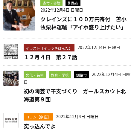
寄付・寄贈
釧路市
2022年12月4日 日曜日
クレインズに１００万円寄付 苫小
牧栗林運輸「アイホ盛り上げたい」
2022年12月4日 日曜日
イラスト【イラッチぱんだ】
１２月４日 第２７話
2022年12月4日 日曜
文化・芸術
教育・学校
釧路市
日
初の陶芸で干支づくり ガールスカウト北
海道第９団
2022年12月4日 日曜日
コラム【余塵】
突っ込んでよ