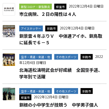
2022年12月4日 日曜日
新型コロナ・新型肺炎
根室市
市立病院、２日の陽性は４人
2022年12月4日 日曜日
アイスホッケー
釧路市
釧景雲４年ぶりＶ 中体連アイホ、釧鳥取
に延長で６－５
2022
空手・柔道・剣道・他
その他スポーツ
釧路市
年12月4日 日曜日
北海道松濤明武会が好成績 全国空手道、
学年別で活躍
空手・柔道・剣道・他
その他スポーツ
釧路市
2022年12月4日 日曜日
根室市
釧根の小中学生が技競う 中学男子個人