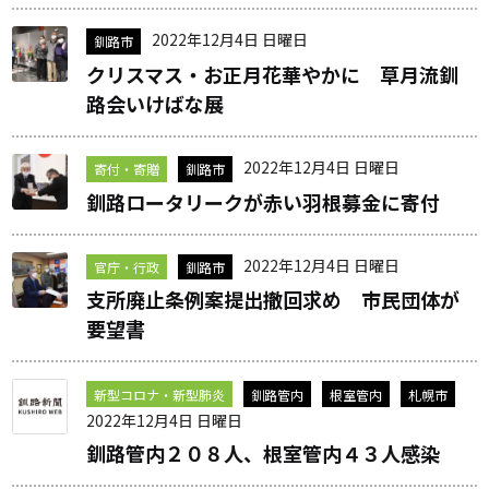
2022年12月4日 日曜日
釧路市
クリスマス・お正月花華やかに 草月流釧
路会いけばな展
2022年12月4日 日曜日
寄付・寄贈
釧路市
釧路ロータリークが赤い羽根募金に寄付
2022年12月4日 日曜日
官庁・行政
釧路市
支所廃止条例案提出撤回求め 市民団体が
要望書
新型コロナ・新型肺炎
釧路管内
根室管内
札幌市
2022年12月4日 日曜日
釧路管内２０８人、根室管内４３人感染