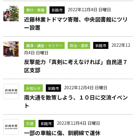
2022年12月4日 日曜日
寄付・寄贈
釧路市
近藤林業トドマツ寄贈、中央図書館にツリ
ー設置
2022年12
講演・講座・セミナー
政治・選挙
釧路市
月4日 日曜日
反撃能力「真剣に考えなければ」自民道７
区支部
2022年12月4日 日曜日
お知らせ
釧路市
南大通を散策しよう、１０日に交流イベン
ト
2022年12月4日 日曜日
交通
釧路市
一部の車輪に傷、釧網線で運休