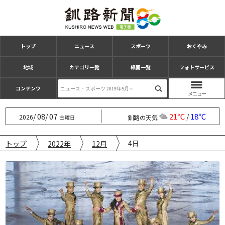
トップ
ニュース
スポーツ
おくやみ
地域
カテゴリ一覧
紙面一覧
フォトサービス
コンテンツ
08
07
21℃
18℃
/
/
/
2026
釧路の天気
金曜日
4日
トップ
2022年
12月