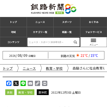
トップ
ニュース
スポーツ
おくやみ
地域
カテゴリ一覧
紙面一覧
フォトサービス
コンテンツ
08
09
21℃
15℃
/
/
/
2026
釧路の天気
日曜日
森脇さんに社会教育功
トップ
ニュース
教育・学校
F
X
L
E
C
P
a
i
m
o
r
表彰
教育・学校
厚岸町
2022年12月3日 土曜日
c
n
a
p
i
e
e
i
y
n
b
l
L
t