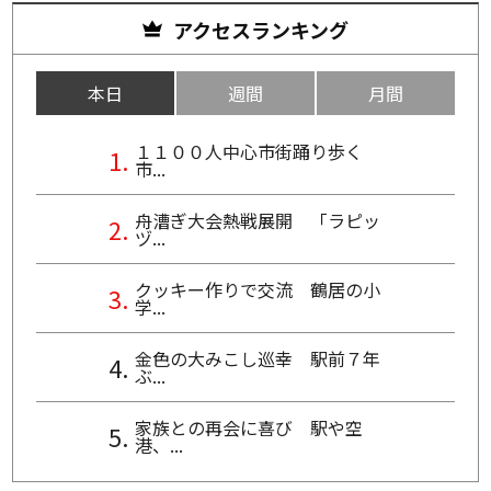
アクセスランキング
本日
週間
月間
１１００人中心市街踊り歩く
市...
舟漕ぎ大会熱戦展開 「ラピッ
ヅ...
クッキー作りで交流 鶴居の小
学...
金色の大みこし巡幸 駅前７年
ぶ...
家族との再会に喜び 駅や空
港、...