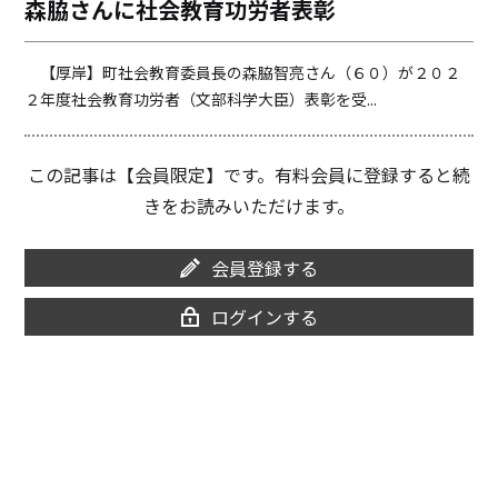
森脇さんに社会教育功労者表彰
o
i
o
n
k
k
【厚岸】町社会教育委員長の森脇智亮さん（６０）が２０２
２年度社会教育功労者（文部科学大臣）表彰を受...
この記事は【会員限定】です。有料会員に登録すると続
きをお読みいただけます。
会員登録する
ログインする