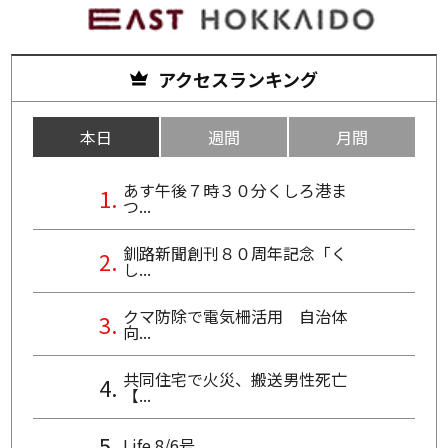
アクセスランキング
本日
週間
月間
あす午後７時３０分くしろ港ま
つ...
釧路新聞創刊８０周年記念「く
し...
クマ防除で電気柵活用 自治体
向...
共同住宅で火災、搬送男性死亡
【...
Life 8/6号