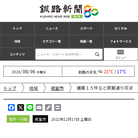
トップ
ニュース
スポーツ
おくやみ
地域
カテゴリ一覧
紙面一覧
フォトサービス
コンテンツ
08
06
21℃
17℃
/
/
/
2026
釧路の天気
木曜日
議案１５件など原案通り可決
トップ
地域
根室市
F
X
L
E
C
P
a
i
m
o
r
官庁・行政
根室市
2022年12月17日 土曜日
c
n
a
p
i
e
e
i
y
n
b
l
L
t