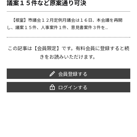
議案１５件など原案通り可決
o
i
o
n
k
k
【根室】市議会１２月定例月議会は１６日、本会議を再開
し、議案１５件、人事案件１件、意見書案件３件を...
この記事は【会員限定】です。有料会員に登録すると続
きをお読みいただけます。
会員登録する
ログインする