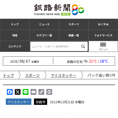
トップ
ニュース
スポーツ
おくやみ
地域
カテゴリ一覧
紙面一覧
フォトサービス
コンテンツ
08
07
21℃
18℃
/
/
/
2026
釧路の天気
金曜日
パック追い掛け仲
トップ
スポーツ
アイスホッケー
F
X
L
E
C
P
a
i
m
o
r
アイスホッケー
釧路市
2022年12月21日 水曜日
c
n
a
p
i
e
e
i
y
n
b
l
L
t