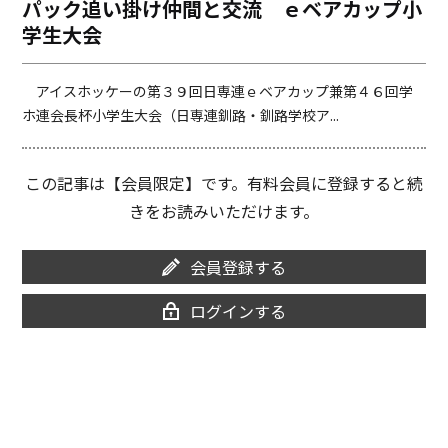
パック追い掛け仲間と交流 ｅベアカップ小
o
i
学生大会
o
n
k
k
アイスホッケーの第３９回日専連ｅベアカップ兼第４６回学
ホ連会長杯小学生大会（日専連釧路・釧路学校ア...
この記事は【会員限定】です。有料会員に登録すると続
きをお読みいただけます。
会員登録する
ログインする