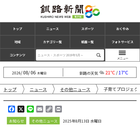
トップ
ニュース
スポーツ
おくやみ
地域
カテゴリ一覧
紙面一覧
フォトサービス
コンテンツ
08
06
21℃
17℃
/
/
/
2026
釧路の天気
木曜日
子育てプロジェク
トップ
ニュース
その他ニュース
F
X
L
E
C
P
a
i
m
o
r
お知らせ
その他ニュース
2025年8月13日 水曜日
c
n
a
p
i
e
e
i
y
n
b
l
L
t