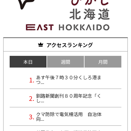
アクセスランキング
本日
週間
月間
あす午後７時３０分くしろ港ま
つ...
釧路新聞創刊８０周年記念「く
し...
クマ防除で電気柵活用 自治体
向...