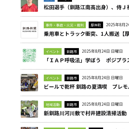
松田選手（釧路江南高出身）、侍Ｊ
2025年8月
事件・事故・火災・裁判
厚岸町
乗用車とトラック衝突、1人搬送【
2025年8月24日 日曜日
イベント
釧路市
「ＩＡＰ呼吸法」学ぼう ポジプラ
2025年8月24日 日曜日
イベント
釧路市
ビールで乾杯 釧路の夏満喫 プレ
2025年8月24日 日曜日
地域活動
釧路市
新釧路川河川敷で村井建設清掃活動