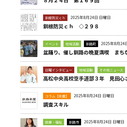
８月２４日 第１６９回
2025年8月24日 日曜日
釧根防災ｃｈ
釧根防災ｃｈ ◇２９８
2025年8月24
イベント
地域活動
釧路町
盆踊り、催し釧路の晩夏満喫 まち
日曜インタビュー
地域活動
その他ニュース
高松中央高校空手道部３年 見田心
2025年8月24日 日曜日
コラム【余塵】
調査スキル
2025年8月24日 日曜日
医療・福祉
釧路市