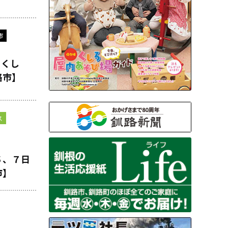
市
イくし
路市】
ス
６、７日
市】