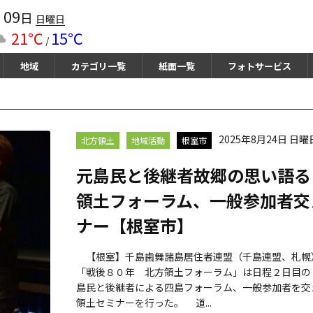
09
月
日
日曜日
21℃
15℃
/
地域
カテゴリ一覧
紙面一覧
フォトサービス
2025年8月24日 日曜
北方領土
地域活動
根室市
元島民と後継者故郷の思い語る
領土フォーラム、一般参加者交
ナー【根室市】
【根室】千島歯舞諸島居住者連盟（千島連盟、札幌
「戦後８０年 北方領土フォーラム」は日程２日目の
島民と後継者による四島フォーラム、一般参加者を交
領土セミナーを行った。 道...