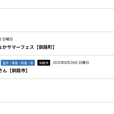
日 日曜日
なかサマーフェス【釧路町】
2025年8月24日 日曜日
空手・柔道・剣道・他
釧路市
さん【釧路市】