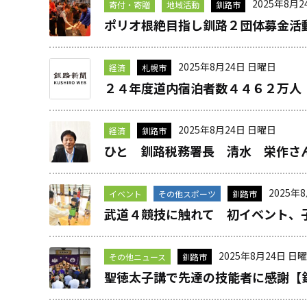
2025年8月
寄付・寄贈
地域活動
釧路市
ポリオ根絶目指し釧路２団体募金活
2025年8月24日 日曜日
経済
札幌市
２４年度道内宿泊者数４４６２万人
2025年8月24日 日曜日
経済
釧路市
ひと 釧路税務署長 清水 栄作さ
2025年
イベント
その他スポーツ
釧路市
武道４競技に触れて 初イベント、
2025年8月24日 日
その他ニュース
釧路市
聖徳太子講で先達の技能者に感謝【