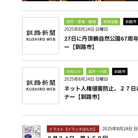
自然・環境・動物
地域活動
釧路市
2025年8月24日 日曜日
27日に丹頂鶴自然公園67周
ー【釧路市】
お知らせ
官庁・行政
釧路市
2025年8月24日 日曜日
ネット人権侵害防止、２７日
ナー【釧路市】
2025年8月24日 
イラスト【イラッチぱんだ】