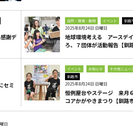
自然・環境・動物
イベント
釧路
2025年8月24日 日曜日
年感謝デ
地球環境考える アースデ
ろ、７団体が活動報告【釧
イベント
お知らせ
その他ニュー
釧路市
2025年8月24日 日曜日
にセミ
恒例屋台やステージ 来月
コアかがやきまつり【釧路
日曜日