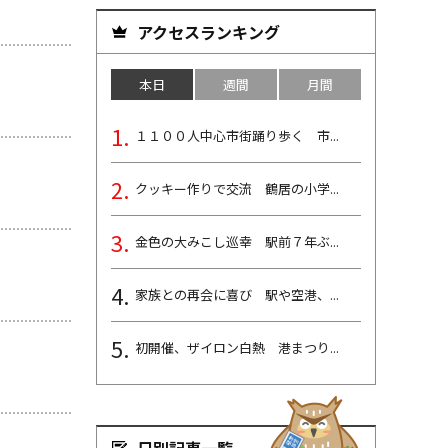
アクセスランキング
本日
週間
月間
１１００人中心市街踊り歩く 市...
クッキー作りで交流 鶴居の小学...
金色の大みこし巡幸 駅前７年ぶ...
家族との再会に喜び 駅や空港、...
初開催、ザイロン白熱 港まつり...
日別記事一覧