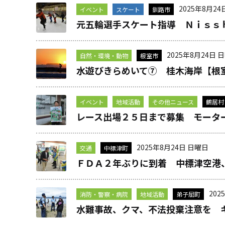
2025年8月24
イベント
スケート
釧路市
元五輪選手スケート指導 Ｎｉｓｓ
2025年8月24日 
自然・環境・動物
根室市
水遊びきらめいて⑦ 桂木海岸【根
イベント
地域活動
その他ニュース
鶴居村
レース出場２５日まで募集 モータ
2025年8月24日 日曜日
交通
中標津町
ＦＤＡ２年ぶりに到着 中標津空港
202
消防・警察・病院
地域活動
弟子屈町
水難事故、クマ、不法投棄注意を 