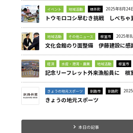
2025年8月24
イベント
地域活動
標茶町
トウモロコシ早むき挑戦 しべちゃ
2025年
地域活動
その他ニュース
根室市
文化会館のり面整備 伊藤建設に感
経済
水産・港湾・農業
地域活動
根室市
記念リーフレット外来漁船員に 根
202
きょうの地元スポーツ
釧路市
釧路町
きょうの地元スポーツ
本日の記事