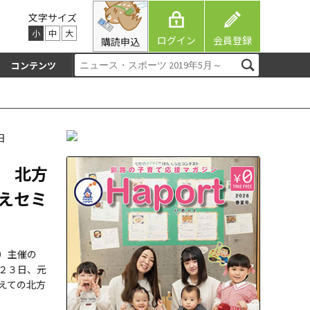
文字サイズ
小
中
大
ログイン
会員登録
購読申込
コンテンツ
日
 北方
えセミ
）主催の
２３日、元
えての北方