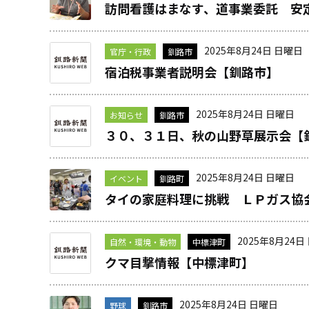
訪問看護はまなす、道事業委託 安
2025年8月24日 日曜日
官庁・行政
釧路市
宿泊税事業者説明会【釧路市】
2025年8月24日 日曜日
お知らせ
釧路市
３０、３１日、秋の山野草展示会【
2025年8月24日 日曜日
イベント
釧路町
タイの家庭料理に挑戦 ＬＰガス協
2025年8月24日
自然・環境・動物
中標津町
クマ目撃情報【中標津町】
2025年8月24日 日曜日
野球
釧路市