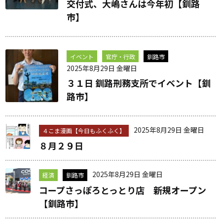
交付式、大嶋さんは今年初【釧路
市】
イベント
官庁・行政
釧路市
2025年8月29日 金曜日
３１日 釧路刑務支所でイベント【釧
路市】
2025年8月29日 金曜日
４こま漫画【今日もふくふく】
８月２９日
2025年8月29日 金曜日
経済
釧路市
コープさっぽろとっとり店 新規オープン
【釧路市】