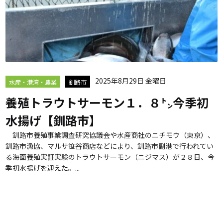
2025年8月29日 金曜日
水産・港湾・農業
釧路市
養殖トラウトサーモン１．８㌧今季初
水揚げ【釧路市】
釧路市養殖事業調査研究協議会や水産商社のニチモウ（東京）、
釧路市漁協、マルサ笹谷商店などにより、釧路市副港で行われてい
る海面養殖実証実験のトラウトサーモン（ニジマス）が２８日、今
季初水揚げを迎えた。...