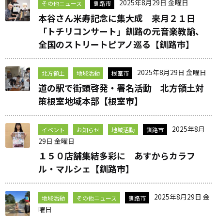
2025年8月29日 金曜日
その他ニュース
釧路市
本谷さん米寿記念に集大成 来月２１日
「トチリコンサート」釧路の元音楽教諭、
全国のストリートピアノ巡る【釧路市】
2025年8月29日 金曜日
北方領土
地域活動
根室市
道の駅で街頭啓発・署名活動 北方領土対
策根室地域本部【根室市】
2025年8月
イベント
お知らせ
地域活動
釧路市
29日 金曜日
１５０店舗集結多彩に あすからカラフ
ル・マルシェ【釧路市】
2025年8月29日 金
地域活動
その他ニュース
釧路市
曜日