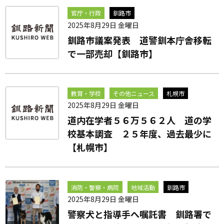
官庁・行政
釧路市
2025年8月29日 金曜日
釧路市議案発表 道警釧本庁舎移転
で一部売却【釧路市】
教育・学校
その他ニュース
札幌市
2025年8月29日 金曜日
道内在学者５６万５６２人 道の学
校基本調査 ２５年度、過去最少に
【札幌市】
消防・警察・病院
地域活動
釧路市
2025年8月29日 金曜日
警察犬と指導手へ嘱託書 釧路署で