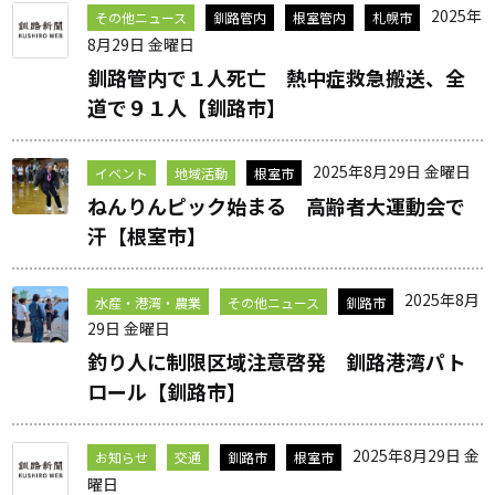
2025年
その他ニュース
釧路管内
根室管内
札幌市
8月29日 金曜日
釧路管内で１人死亡 熱中症救急搬送、全
道で９１人【釧路市】
2025年8月29日 金曜日
イベント
地域活動
根室市
ねんりんピック始まる 高齢者大運動会で
汗【根室市】
2025年8月
水産・港湾・農業
その他ニュース
釧路市
29日 金曜日
釣り人に制限区域注意啓発 釧路港湾パト
ロール【釧路市】
2025年8月29日 金
お知らせ
交通
釧路市
根室市
曜日