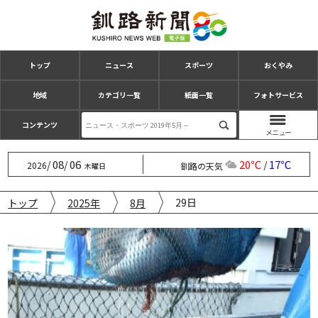
トップ
ニュース
スポーツ
おくやみ
地域
カテゴリ一覧
紙面一覧
フォトサービス
コンテンツ
08
06
20℃
17℃
/
/
/
2026
釧路の天気
木曜日
29日
トップ
2025年
8月