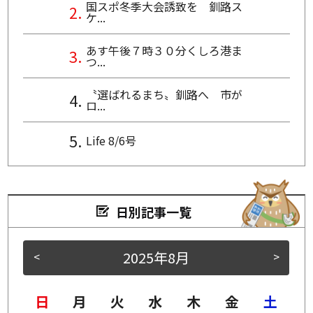
国スポ冬季大会誘致を 釧路ス
ケ...
あす午後７時３０分くしろ港ま
つ...
〝選ばれるまち〟釧路へ 市が
ロ...
Life 8/6号
日別記事一覧
2025年8月
<
>
日
月
火
水
木
金
土